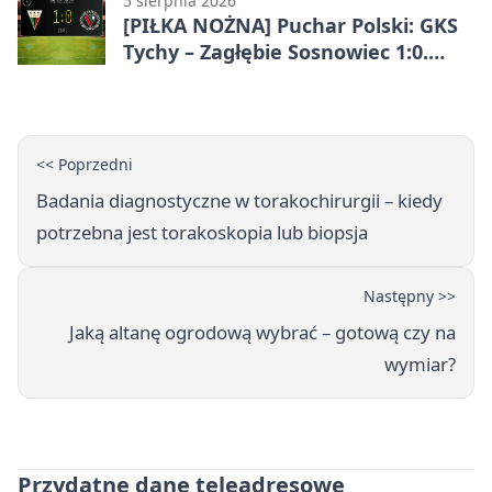
5 sierpnia 2026
[PIŁKA NOŻNA] Puchar Polski: GKS
Tychy – Zagłębie Sosnowiec 1:0.
Gospodarze rozstrzygnęli mecz
przed przerwą
<< Poprzedni
Badania diagnostyczne w torakochirurgii – kiedy
potrzebna jest torakoskopia lub biopsja
Następny >>
Jaką altanę ogrodową wybrać – gotową czy na
wymiar?
Przydatne dane teleadresowe