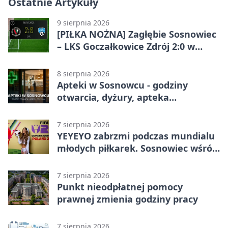
Ostatnie Artykuły
9 sierpnia 2026
[PIŁKA NOŻNA] Zagłębie Sosnowiec
– LKS Goczałkowice Zdrój 2:0 w
Betclic 3. Lidze Grupa 3 (Grupa III) –
gospodarze z ważnym
8 sierpnia 2026
zwycięstwem
Apteki w Sosnowcu - godziny
otwarcia, dyżury, apteka
całodobowa
7 sierpnia 2026
YEYEYO zabrzmi podczas mundialu
młodych piłkarek. Sosnowiec wśród
gospodarzy
7 sierpnia 2026
Punkt nieodpłatnej pomocy
prawnej zmienia godziny pracy
7 sierpnia 2026