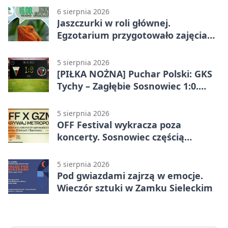
6 sierpnia 2026
Jaszczurki w roli głównej.
Egzotarium przygotowało zajęcia
dla początkujących
5 sierpnia 2026
[PIŁKA NOŻNA] Puchar Polski: GKS
Tychy – Zagłębie Sosnowiec 1:0.
Gospodarze rozstrzygnęli mecz
przed przerwą
5 sierpnia 2026
OFF Festival wykracza poza
koncerty. Sosnowiec częścią
odkrywania Metropolii
5 sierpnia 2026
Pod gwiazdami zajrzą w emocje.
Wieczór sztuki w Zamku Sieleckim