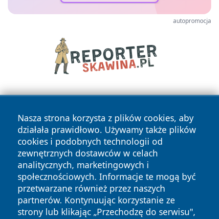
autopromocja
Nasza strona korzysta z plików cookies, aby
działała prawidłowo. Używamy także plików
cookies i podobnych technologii od
zewnętrznych dostawców w celach
Copyright © 2026 otososnowiec.pl Wszystkie prawa
analitycznych, marketingowych i
zastrzeżone.
społecznościowych. Informacje te mogą być
przetwarzane również przez naszych
partnerów. Kontynuując korzystanie ze
Polityka
Polityka
News
Autorzy
strony lub klikając „Przechodzę do serwisu",
Prywatności
Cookies