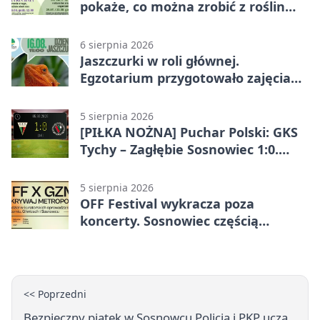
pokaże, co można zrobić z roślin
obok nas
6 sierpnia 2026
Jaszczurki w roli głównej.
Egzotarium przygotowało zajęcia
dla początkujących
5 sierpnia 2026
[PIŁKA NOŻNA] Puchar Polski: GKS
Tychy – Zagłębie Sosnowiec 1:0.
Gospodarze rozstrzygnęli mecz
przed przerwą
5 sierpnia 2026
OFF Festival wykracza poza
koncerty. Sosnowiec częścią
odkrywania Metropolii
<< Poprzedni
Bezpieczny piątek w Sosnowcu Policja i PKP uczą