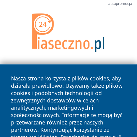
autopromocja
Nasza strona korzysta z plików cookies, aby
działała prawidłowo. Używamy także plików
cookies i podobnych technologii od
zewnętrznych dostawców w celach
Copyright © 2026 otososnowiec.pl Wszystkie prawa
analitycznych, marketingowych i
zastrzeżone.
społecznościowych. Informacje te mogą być
przetwarzane również przez naszych
partnerów. Kontynuując korzystanie ze
Polityka
Polityka
News
Autorzy