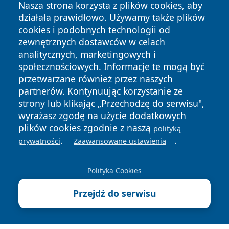
Nasza strona korzysta z plików cookies, aby
działała prawidłowo. Używamy także plików
cookies i podobnych technologii od
zewnętrznych dostawców w celach
analitycznych, marketingowych i
Copyright © 2026 otososnowiec.pl Wszystkie prawa
społecznościowych. Informacje te mogą być
zastrzeżone.
przetwarzane również przez naszych
partnerów. Kontynuując korzystanie ze
strony lub klikając „Przechodzę do serwisu",
Polityka
Polityka
News
Autorzy
wyrażasz zgodę na użycie dodatkowych
Prywatności
Cookies
plików cookies zgodnie z naszą
polityką
.
.
prywatności
Zaawansowane ustawienia
Polityka Cookies
Przejdź do serwisu