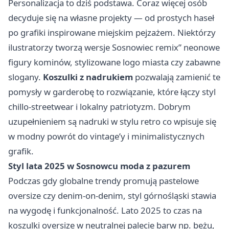
Personalizacja to dziś podstawa. Coraz więcej osób
decyduje się na własne projekty — od prostych haseł
po grafiki inspirowane miejskim pejzażem. Niektórzy
ilustratorzy tworzą wersje Sosnowiec remix” neonowe
figury kominów, stylizowane logo miasta czy zabawne
slogany.
Koszulki z nadrukiem
pozwalają zamienić te
pomysły w garderobę to rozwiązanie, które łączy styl
chillo‑streetwear i lokalny patriotyzm. Dobrym
uzupełnieniem są nadruki w stylu retro co wpisuje się
w modny powrót do vintage’y i minimalistycznych
grafik.
Styl lata 2025 w Sosnowcu moda z pazurem
Podczas gdy globalne trendy promują pastelowe
oversize czy denim-on-denim, styl górnośląski stawia
na wygodę i funkcjonalność. Lato 2025 to czas na
koszulki oversize w neutralnej palecie barw np. beżu,