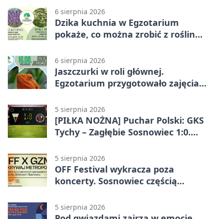
6 sierpnia 2026
Dzika kuchnia w Egzotarium
pokaże, co można zrobić z roślin
obok nas
6 sierpnia 2026
Jaszczurki w roli głównej.
Egzotarium przygotowało zajęcia
dla początkujących
5 sierpnia 2026
[PIŁKA NOŻNA] Puchar Polski: GKS
Tychy – Zagłębie Sosnowiec 1:0.
Gospodarze rozstrzygnęli mecz
przed przerwą
5 sierpnia 2026
OFF Festival wykracza poza
koncerty. Sosnowiec częścią
odkrywania Metropolii
5 sierpnia 2026
Pod gwiazdami zajrzą w emocje.