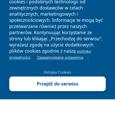
cookies i podobnych technologii od
zewnętrznych dostawców w celach
analitycznych, marketingowych i
społecznościowych. Informacje te mogą być
przetwarzane również przez naszych
partnerów. Kontynuując korzystanie ze
strony lub klikając „Przechodzę do serwisu",
Copyright © 2026 otososnowiec.pl Wszystkie prawa
wyrażasz zgodę na użycie dodatkowych
zastrzeżone.
plików cookies zgodnie z naszą
polityką
.
.
prywatności
Zaawansowane ustawienia
Polityka
Polityka
News
Autorzy
Prywatności
Cookies
Polityka Cookies
Przejdź do serwisu