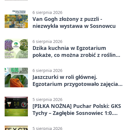
6 sierpnia 2026
Van Gogh złożony z puzzli -
niezwykła wystawa w Sosnowcu
6 sierpnia 2026
Dzika kuchnia w Egzotarium
pokaże, co można zrobić z roślin
obok nas
6 sierpnia 2026
Jaszczurki w roli głównej.
Egzotarium przygotowało zajęcia
dla początkujących
5 sierpnia 2026
[PIŁKA NOŻNA] Puchar Polski: GKS
Tychy – Zagłębie Sosnowiec 1:0.
Gospodarze rozstrzygnęli mecz
przed przerwą
5 sierpnia 2026