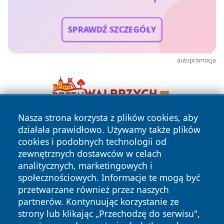
SPRAWDŹ SZCZEGÓŁY
autopromocja
Nasza strona korzysta z plików cookies, aby
działała prawidłowo. Używamy także plików
cookies i podobnych technologii od
zewnętrznych dostawców w celach
analitycznych, marketingowych i
społecznościowych. Informacje te mogą być
Copyright © 2026 otososnowiec.pl Wszystkie prawa
przetwarzane również przez naszych
zastrzeżone.
partnerów. Kontynuując korzystanie ze
strony lub klikając „Przechodzę do serwisu",