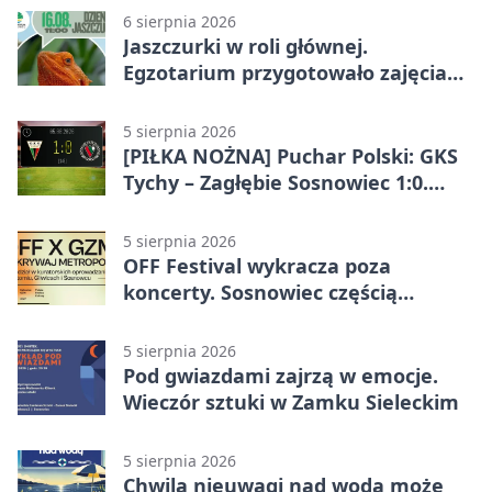
6 sierpnia 2026
Jaszczurki w roli głównej.
Egzotarium przygotowało zajęcia
dla początkujących
5 sierpnia 2026
[PIŁKA NOŻNA] Puchar Polski: GKS
Tychy – Zagłębie Sosnowiec 1:0.
Gospodarze rozstrzygnęli mecz
przed przerwą
5 sierpnia 2026
OFF Festival wykracza poza
koncerty. Sosnowiec częścią
odkrywania Metropolii
5 sierpnia 2026
Pod gwiazdami zajrzą w emocje.
Wieczór sztuki w Zamku Sieleckim
5 sierpnia 2026
Chwila nieuwagi nad wodą może