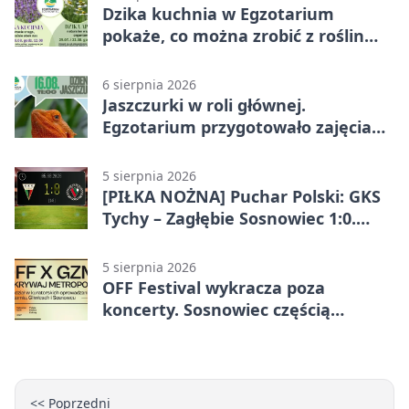
Dzika kuchnia w Egzotarium
pokaże, co można zrobić z roślin
obok nas
6 sierpnia 2026
Jaszczurki w roli głównej.
Egzotarium przygotowało zajęcia
dla początkujących
5 sierpnia 2026
[PIŁKA NOŻNA] Puchar Polski: GKS
Tychy – Zagłębie Sosnowiec 1:0.
Gospodarze rozstrzygnęli mecz
przed przerwą
5 sierpnia 2026
OFF Festival wykracza poza
koncerty. Sosnowiec częścią
odkrywania Metropolii
<< Poprzedni