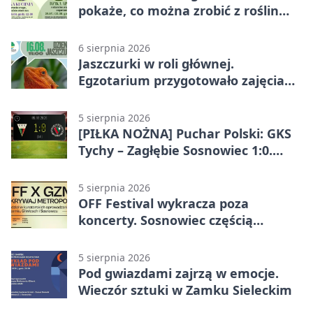
pokaże, co można zrobić z roślin
obok nas
6 sierpnia 2026
Jaszczurki w roli głównej.
Egzotarium przygotowało zajęcia
dla początkujących
5 sierpnia 2026
[PIŁKA NOŻNA] Puchar Polski: GKS
Tychy – Zagłębie Sosnowiec 1:0.
Gospodarze rozstrzygnęli mecz
przed przerwą
5 sierpnia 2026
OFF Festival wykracza poza
koncerty. Sosnowiec częścią
odkrywania Metropolii
5 sierpnia 2026
Pod gwiazdami zajrzą w emocje.
Wieczór sztuki w Zamku Sieleckim