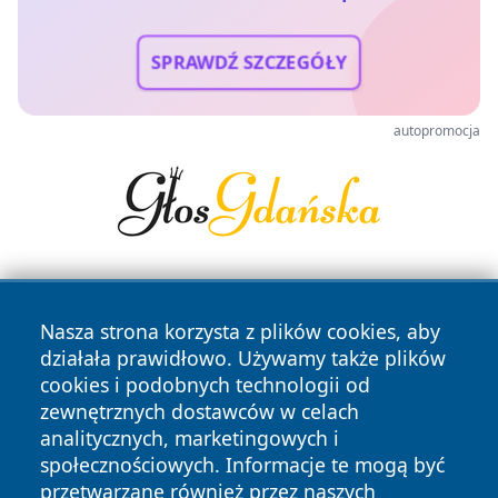
SPRAWDŹ SZCZEGÓŁY
autopromocja
Nasza strona korzysta z plików cookies, aby
działała prawidłowo. Używamy także plików
cookies i podobnych technologii od
zewnętrznych dostawców w celach
Copyright © 2026 otososnowiec.pl Wszystkie prawa
analitycznych, marketingowych i
zastrzeżone.
społecznościowych. Informacje te mogą być
przetwarzane również przez naszych