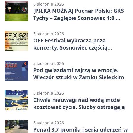
5 sierpnia 2026
[PIŁKA NOŻNA] Puchar Polski: GKS
Tychy – Zagłębie Sosnowiec 1:0.
Gospodarze rozstrzygnęli mecz
przed przerwą
5 sierpnia 2026
OFF Festival wykracza poza
koncerty. Sosnowiec częścią
odkrywania Metropolii
5 sierpnia 2026
Pod gwiazdami zajrzą w emocje.
Wieczór sztuki w Zamku Sieleckim
5 sierpnia 2026
Chwila nieuwagi nad wodą może
kosztować życie. Służby ostrzegają
5 sierpnia 2026
Ponad 3,7 promila i seria uderzeń w