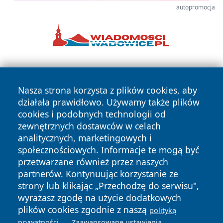
autopromocja
Nasza strona korzysta z plików cookies, aby
działała prawidłowo. Używamy także plików
cookies i podobnych technologii od
zewnętrznych dostawców w celach
Copyright © 2026 otososnowiec.pl Wszystkie prawa
analitycznych, marketingowych i
zastrzeżone.
społecznościowych. Informacje te mogą być
przetwarzane również przez naszych
partnerów. Kontynuując korzystanie ze
Polityka
Polityka
News
Autorzy
strony lub klikając „Przechodzę do serwisu",
Prywatności
Cookies
wyrażasz zgodę na użycie dodatkowych
plików cookies zgodnie z naszą
polityką
.
.
prywatności
Zaawansowane ustawienia