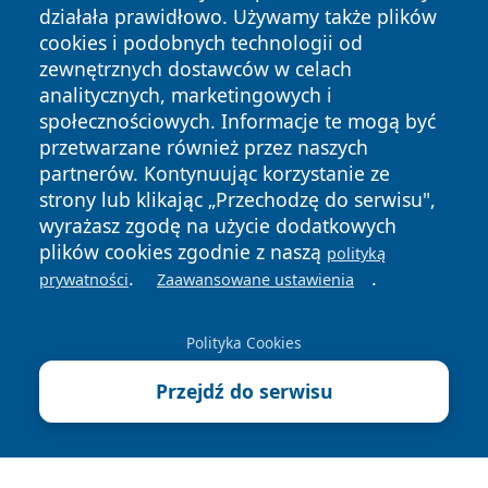
działała prawidłowo. Używamy także plików
cookies i podobnych technologii od
zewnętrznych dostawców w celach
analitycznych, marketingowych i
społecznościowych. Informacje te mogą być
Copyright © 2026 otososnowiec.pl Wszystkie prawa
przetwarzane również przez naszych
zastrzeżone.
partnerów. Kontynuując korzystanie ze
strony lub klikając „Przechodzę do serwisu",
wyrażasz zgodę na użycie dodatkowych
Polityka
Polityka
News
Autorzy
plików cookies zgodnie z naszą
Prywatności
Cookies
polityką
.
.
prywatności
Zaawansowane ustawienia
Polityka Cookies
Przejdź do serwisu