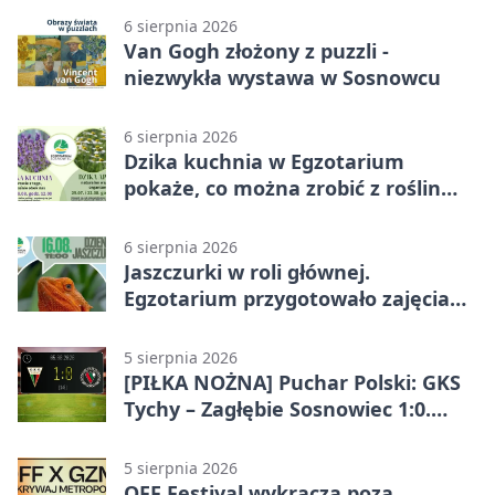
6 sierpnia 2026
Van Gogh złożony z puzzli -
niezwykła wystawa w Sosnowcu
6 sierpnia 2026
Dzika kuchnia w Egzotarium
pokaże, co można zrobić z roślin
obok nas
6 sierpnia 2026
Jaszczurki w roli głównej.
Egzotarium przygotowało zajęcia
dla początkujących
5 sierpnia 2026
[PIŁKA NOŻNA] Puchar Polski: GKS
Tychy – Zagłębie Sosnowiec 1:0.
Gospodarze rozstrzygnęli mecz
przed przerwą
5 sierpnia 2026
OFF Festival wykracza poza