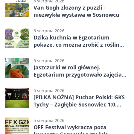
6 sierpnia 2026
Van Gogh złożony z puzzli -
niezwykła wystawa w Sosnowcu
6 sierpnia 2026
Dzika kuchnia w Egzotarium
pokaże, co można zrobić z roślin
obok nas
6 sierpnia 2026
Jaszczurki w roli głównej.
Egzotarium przygotowało zajęcia
dla początkujących
5 sierpnia 2026
[PIŁKA NOŻNA] Puchar Polski: GKS
Tychy – Zagłębie Sosnowiec 1:0.
Gospodarze rozstrzygnęli mecz
przed przerwą
5 sierpnia 2026
OFF Festival wykracza poza