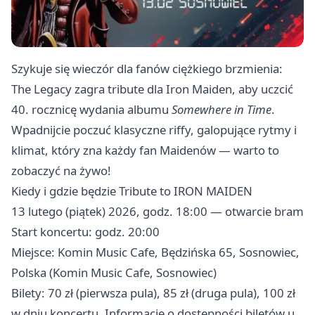
Szykuje się wieczór dla fanów ciężkiego brzmienia:
The Legacy zagra tribute dla Iron Maiden, aby uczcić
40. rocznicę wydania albumu
Somewhere in Time
.
Wpadnijcie poczuć klasyczne riffy, galopujące rytmy i
klimat, który zna każdy fan Maidenów — warto to
zobaczyć na żywo!
Kiedy i gdzie będzie Tribute to IRON MAIDEN
13 lutego (piątek) 2026, godz. 18:00 — otwarcie bram
Start koncertu: godz. 20:00
Miejsce: Komin Music Cafe, Będzińska 65, Sosnowiec,
Polska (Komin Music Cafe, Sosnowiec)
Bilety: 70 zł (pierwsza pula), 85 zł (druga pula), 100 zł
w dniu koncertu. Informacje o dostępności biletów u