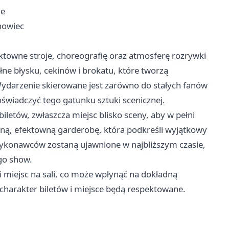
ie
nowiec
ektowne stroje, choreografię oraz atmosferę rozrywki
ne błysku, cekinów i brokatu, które tworzą
Wydarzenie skierowane jest zarówno do stałych fanów
doświadczyć tego gatunku sztuki scenicznej.
letów, zwłaszcza miejsc blisko sceny, aby w pełni
lną, efektowną garderobę, która podkreśli wyjątkowy
wykonawców zostaną ujawnione w najbliższym czasie,
go show.
i miejsc na sali, co może wpłynąć na dokładną
 charakter biletów i miejsce będą respektowane.