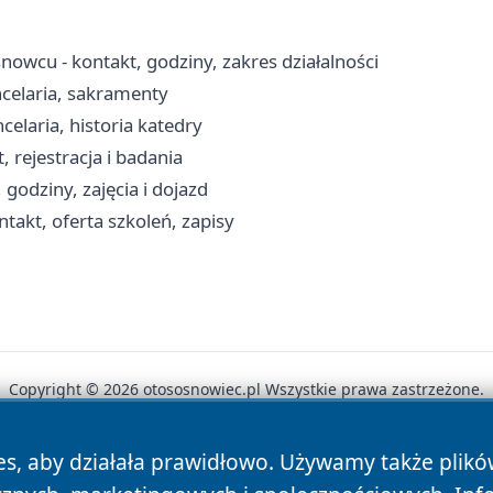
owcu - kontakt, godziny, zakres działalności
ncelaria, sakramenty
laria, historia katedry
 rejestracja i badania
 godziny, zajęcia i dojazd
akt, oferta szkoleń, zapisy
Copyright © 2026 otososnowiec.pl Wszystkie prawa zastrzeżone.
es, aby działała prawidłowo. Używamy także plik
News
Autorzy
Polityka Prywatności
Polityka Cookie