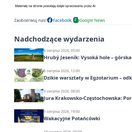
Zaobserwuj nas!
Facebook
Google News
Nadchodzące wydarzenia
8 sierpnia 2026, 05:00
Hrubý Jeseník: Vysoká hole – górsk
8 sierpnia 2026, 12:00
Dzikie warsztaty w Egzotarium – odk
9 sierpnia 2026, 08:00
Jura Krakowsko-Częstochowska: Porę
9 sierpnia 2026, 19:00
Wakacyjne Potańcówki
10 sierpnia 2026, 00:00