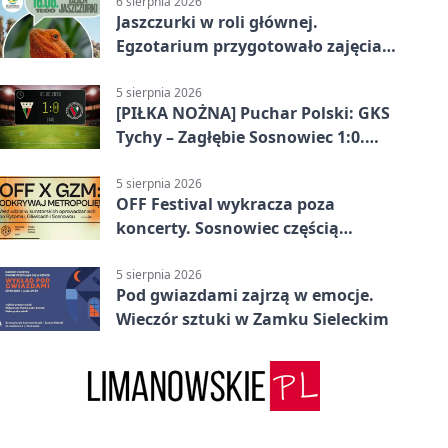
6 sierpnia 2026
Jaszczurki w roli głównej.
Egzotarium przygotowało zajęcia
dla początkujących
5 sierpnia 2026
[PIŁKA NOŻNA] Puchar Polski: GKS
Tychy – Zagłębie Sosnowiec 1:0.
Gospodarze rozstrzygnęli mecz
przed przerwą
5 sierpnia 2026
OFF Festival wykracza poza
koncerty. Sosnowiec częścią
odkrywania Metropolii
5 sierpnia 2026
Pod gwiazdami zajrzą w emocje.
Wieczór sztuki w Zamku Sieleckim