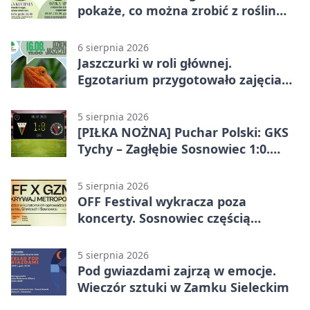
pokaże, co można zrobić z roślin
obok nas
6 sierpnia 2026
Jaszczurki w roli głównej.
Egzotarium przygotowało zajęcia
dla początkujących
5 sierpnia 2026
[PIŁKA NOŻNA] Puchar Polski: GKS
Tychy – Zagłębie Sosnowiec 1:0.
Gospodarze rozstrzygnęli mecz
przed przerwą
5 sierpnia 2026
OFF Festival wykracza poza
koncerty. Sosnowiec częścią
odkrywania Metropolii
5 sierpnia 2026
Pod gwiazdami zajrzą w emocje.
Wieczór sztuki w Zamku Sieleckim