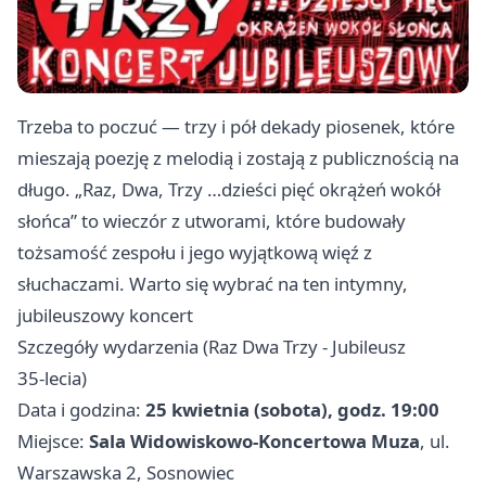
Trzeba to poczuć — trzy i pół dekady piosenek, które
mieszają poezję z melodią i zostają z publicznością na
długo. „Raz, Dwa, Trzy …dzieści pięć okrążeń wokół
słońca” to wieczór z utworami, które budowały
tożsamość zespołu i jego wyjątkową więź z
słuchaczami. Warto się wybrać na ten intymny,
jubileuszowy koncert
Szczegóły wydarzenia (Raz Dwa Trzy - Jubileusz
35‑lecia)
Data i godzina:
25 kwietnia (sobota), godz. 19:00
Miejsce:
Sala Widowiskowo‑Koncertowa Muza
, ul.
Warszawska 2, Sosnowiec