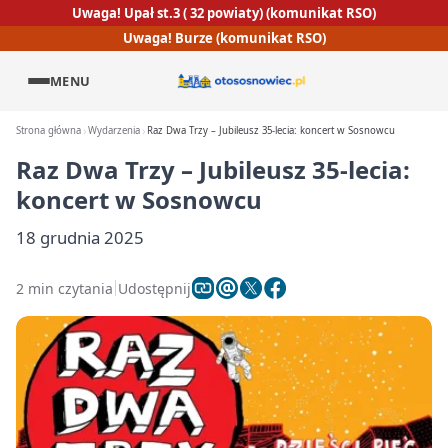
Uwaga! Upał st.3 ( 32 powiaty) (komunikat RSO)
Uwaga! Burze (komunikat RSO)
MENU
Strona główna
Wydarzenia
Raz Dwa Trzy – Jubileusz 35‑lecia: koncert w Sosnowcu
Raz Dwa Trzy – Jubileusz 35‑lecia:
koncert w Sosnowcu
18 grudnia 2025
2 min czytania
Udostępnij