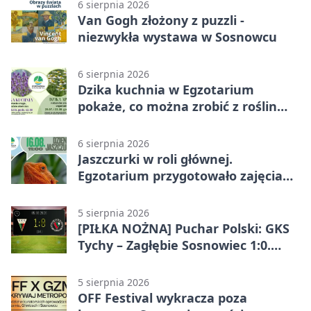
6 sierpnia 2026
Van Gogh złożony z puzzli -
niezwykła wystawa w Sosnowcu
6 sierpnia 2026
Dzika kuchnia w Egzotarium
pokaże, co można zrobić z roślin
obok nas
6 sierpnia 2026
Jaszczurki w roli głównej.
Egzotarium przygotowało zajęcia
dla początkujących
5 sierpnia 2026
[PIŁKA NOŻNA] Puchar Polski: GKS
Tychy – Zagłębie Sosnowiec 1:0.
Gospodarze rozstrzygnęli mecz
przed przerwą
5 sierpnia 2026
OFF Festival wykracza poza