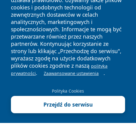
działała prawidłowo. Używamy także plików
cookies i podobnych technologii od
zewnętrznych dostawców w celach
analitycznych, marketingowych i
społecznościowych. Informacje te mogą być
Copyright © 2026 otososnowiec.pl Wszystkie prawa
zastrzeżone.
przetwarzane również przez naszych
partnerów. Kontynuując korzystanie ze
strony lub klikając „Przechodzę do serwisu",
Polityka
Polityka
wyrażasz zgodę na użycie dodatkowych
News
Autorzy
Prywatności
Cookies
plików cookies zgodnie z naszą
polityką
.
.
prywatności
Zaawansowane ustawienia
Polityka Cookies
Przejdź do serwisu