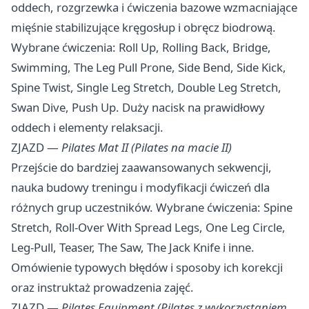
oddech, rozgrzewka i ćwiczenia bazowe wzmacniające
mięśnie stabilizujące kręgosłup i obręcz biodrową.
Wybrane ćwiczenia: Roll Up, Rolling Back, Bridge,
Swimming, The Leg Pull Prone, Side Bend, Side Kick,
Spine Twist, Single Leg Stretch, Double Leg Stretch,
Swan Dive, Push Up. Duży nacisk na prawidłowy
oddech i elementy relaksacji.
ZJAZD —
Pilates Mat II (Pilates na macie II)
Przejście do bardziej zaawansowanych sekwencji,
nauka budowy treningu i modyfikacji ćwiczeń dla
różnych grup uczestników. Wybrane ćwiczenia: Spine
Stretch, Roll-Over With Spread Legs, One Leg Circle,
Leg-Pull, Teaser, The Saw, The Jack Knife i inne.
Omówienie typowych błędów i sposoby ich korekcji
oraz instruktaż prowadzenia zajęć.
ZJAZD —
Pilates Equipment (Pilates z wykorzystaniem