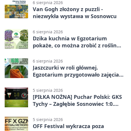
6 sierpnia 2026
Van Gogh złożony z puzzli -
niezwykła wystawa w Sosnowcu
6 sierpnia 2026
Dzika kuchnia w Egzotarium
pokaże, co można zrobić z roślin
obok nas
6 sierpnia 2026
Jaszczurki w roli głównej.
Egzotarium przygotowało zajęcia
dla początkujących
5 sierpnia 2026
[PIŁKA NOŻNA] Puchar Polski: GKS
Tychy – Zagłębie Sosnowiec 1:0.
Gospodarze rozstrzygnęli mecz
przed przerwą
5 sierpnia 2026
OFF Festival wykracza poza