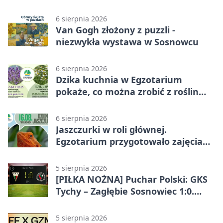
6 sierpnia 2026
Van Gogh złożony z puzzli -
niezwykła wystawa w Sosnowcu
6 sierpnia 2026
Dzika kuchnia w Egzotarium
pokaże, co można zrobić z roślin
obok nas
6 sierpnia 2026
Jaszczurki w roli głównej.
Egzotarium przygotowało zajęcia
dla początkujących
5 sierpnia 2026
[PIŁKA NOŻNA] Puchar Polski: GKS
Tychy – Zagłębie Sosnowiec 1:0.
Gospodarze rozstrzygnęli mecz
przed przerwą
5 sierpnia 2026