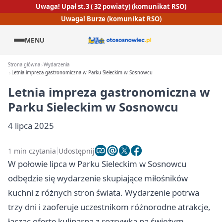
Uwaga! Upał st.3 ( 32 powiaty) (komunikat RSO)
Uwaga! Burze (komunikat RSO)
MENU
Strona główna
Wydarzenia
Letnia impreza gastronomiczna w Parku Sieleckim w Sosnowcu
Letnia impreza gastronomiczna w
Parku Sieleckim w Sosnowcu
4 lipca 2025
1 min czytania
Udostępnij
W połowie lipca w Parku Sieleckim w Sosnowcu
odbędzie się wydarzenie skupiające miłośników
kuchni z różnych stron świata. Wydarzenie potrwa
trzy dni i zaoferuje uczestnikom różnorodne atrakcje,
łącząc ofertę kulinarną z rozrywką na świeżym