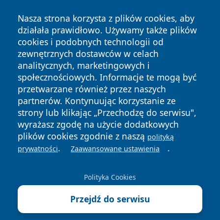
Nasza strona korzysta z plików cookies, aby
działała prawidłowo. Używamy także plików
cookies i podobnych technologii od
zewnętrznych dostawców w celach
Copyright © 2026 otososnowiec.pl Wszystkie prawa
analitycznych, marketingowych i
zastrzeżone.
społecznościowych. Informacje te mogą być
przetwarzane również przez naszych
partnerów. Kontynuując korzystanie ze
Polityka
Polityka
News
Autorzy
strony lub klikając „Przechodzę do serwisu",
Prywatności
Cookies
wyrażasz zgodę na użycie dodatkowych
plików cookies zgodnie z naszą
polityką
.
.
prywatności
Zaawansowane ustawienia
Polityka Cookies
Przejdź do serwisu