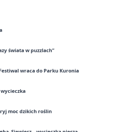
a
zy świata w puzzlach”
Festiwal wraca do Parku Kuronia
a wycieczka
ryj moc dzikich roślin
ba–Siewierz – wycieczka piesza