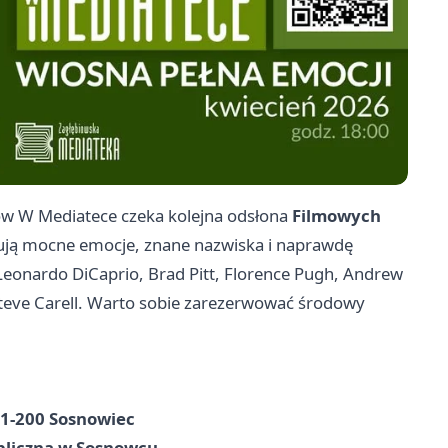
ów W Mediatece czeka kolejna odsłona
Filmowych
ują mocne emocje, znane nazwiska i naprawdę
 Leonardo DiCaprio, Brad Pitt, Florence Pugh, Andrew
Steve Carell. Warto sobie zarezerwować środowy
41-200 Sosnowiec
ubliczna w Sosnowcu
.