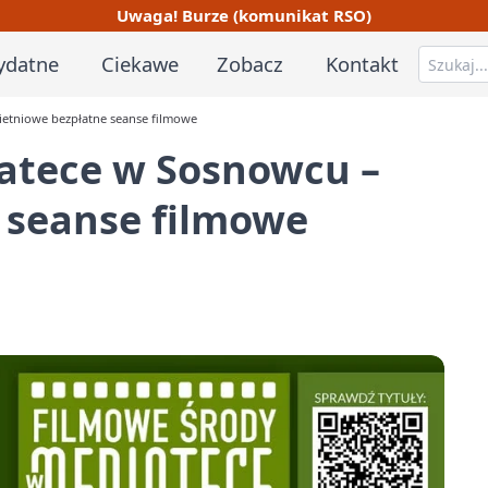
Uwaga! Burze (komunikat RSO)
ydatne
Ciekawe
Zobacz
Kontakt
etniowe bezpłatne seanse filmowe
atece w Sosnowcu –
 seanse filmowe