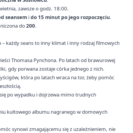
kwietnia, zawsze o godz. 18:00.
zed seansem
i
do 15 minut po jego rozpoczęciu
.
raniczona do
200
.
 każdy seans to inny klimat i inny rodzaj filmowych
wieści Thomasa Pynchona. Po latach od brawurowej
ki, gdy porwana zostaje córka jednego z nich.
ścigów, która po latach wraca na tor, żeby pomóc
szłością.
i się po wypadku i dojrzewa mimo trudnych
aniu kultowego albumu nagranego w domowych
pomóc synowi zmagającemu się z uzależnieniem, nie