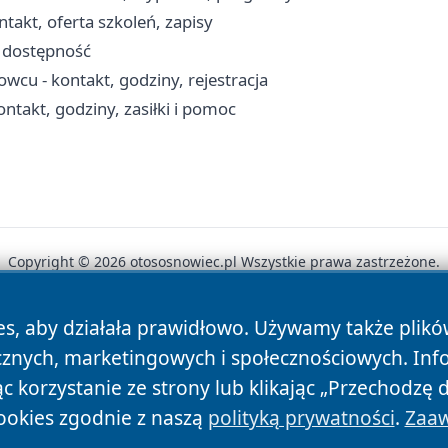
akt, oferta szkoleń, zapisy
i dostępność
cu - kontakt, godziny, rejestracja
takt, godziny, zasiłki i pomoc
Copyright © 2026 otososnowiec.pl Wszystkie prawa zastrzeżone.
es, aby działała prawidłowo. Używamy także plik
News
Autorzy
Polityka Prywatności
Polityka Cookie
cznych, marketingowych i społecznościowych. Inf
 korzystanie ze strony lub klikając „Przechodzę 
ookies zgodnie z naszą
polityką prywatności
.
Zaaw