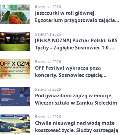
6 sierpnia 2026
Jaszczurki w roli głównej.
Egzotarium przygotowało zajęcia
dla początkujących
5 sierpnia 2026
[PIŁKA NOŻNA] Puchar Polski: GKS
Tychy – Zagłębie Sosnowiec 1:0.
Gospodarze rozstrzygnęli mecz
przed przerwą
5 sierpnia 2026
OFF Festival wykracza poza
koncerty. Sosnowiec częścią
odkrywania Metropolii
5 sierpnia 2026
Pod gwiazdami zajrzą w emocje.
Wieczór sztuki w Zamku Sieleckim
5 sierpnia 2026
Chwila nieuwagi nad wodą może
kosztować życie. Służby ostrzegają