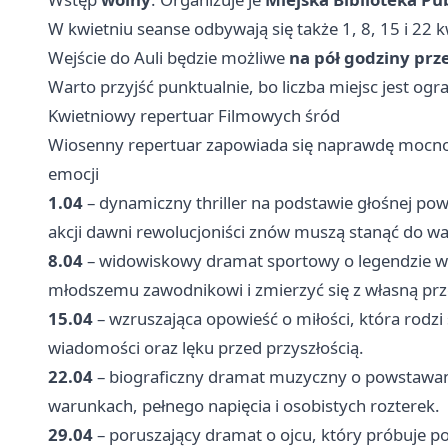
W kwietniu seanse odbywają się także 1, 8, 15 i 22 
Wejście do Auli będzie możliwe
na pół godziny pr
Warto przyjść punktualnie, bo liczba miejsc jest og
Kwietniowy repertuar Filmowych śród
Wiosenny repertuar zapowiada się naprawdę mocno –
emocji
1.04
– dynamiczny thriller na podstawie głośnej po
akcji dawni rewolucjoniści znów muszą stanąć do wal
8.04
– widowiskowy dramat sportowy o legendzie wy
młodszemu zawodnikowi i zmierzyć się z własną prze
15.04
– wzruszająca opowieść o miłości, która rodz
wiadomości oraz lęku przed przyszłością.
22.04
– biograficzny dramat muzyczny o powstaw
warunkach, pełnego napięcia i osobistych rozterek.
29.04
– poruszający dramat o ojcu, który próbuje 