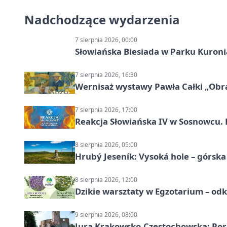
Nadchodzące wydarzenia
7 sierpnia 2026, 00:00
Słowiańska Biesiada w Parku Kuroni
7 sierpnia 2026, 16:30
Wernisaż wystawy Pawła Całki „Obra
7 sierpnia 2026, 17:00
Reakcja Słowiańska IV w Sosnowcu. 
8 sierpnia 2026, 05:00
Hrubý Jeseník: Vysoká hole – górsk
8 sierpnia 2026, 12:00
Dzikie warsztaty w Egzotarium – odk
9 sierpnia 2026, 08:00
Jura Krakowsko-Częstochowska: Porę