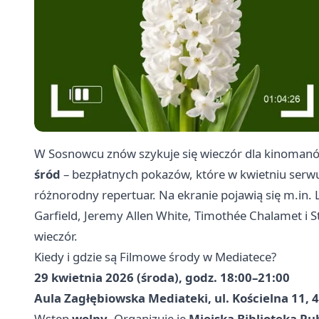
W Sosnowcu znów szykuje się wieczór dla kinoman
śród
– bezpłatnych pokazów, które w kwietniu serw
różnorodny repertuar. Na ekranie pojawią się m.in.
Garfield, Jeremy Allen White, Timothée Chalamet i 
wieczór.
Kiedy i gdzie są Filmowe środy w Mediatece?
29 kwietnia 2026 (środa), godz. 18:00–21:00
Aula Zagłębiowska Mediateki, ul. Kościelna 11, 
Wstęp
wolny
. Organizuje je
Miejska Biblioteka P