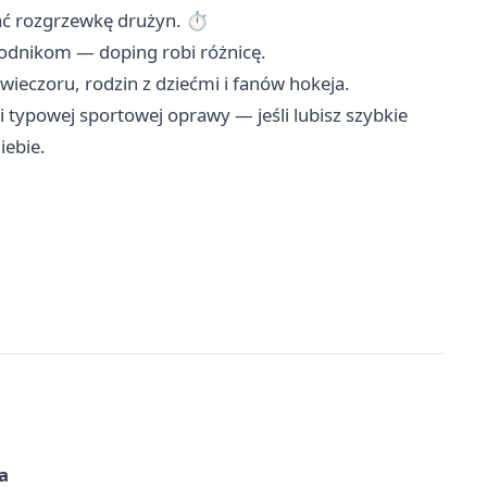
apać rozgrzewkę drużyn. ⏱
wodnikom — doping robi różnicę.
czoru, rodzin z dziećmi i fanów hokeja. ‍‍‍
 typowej sportowej oprawy — jeśli lubisz szybkie
iebie.
a