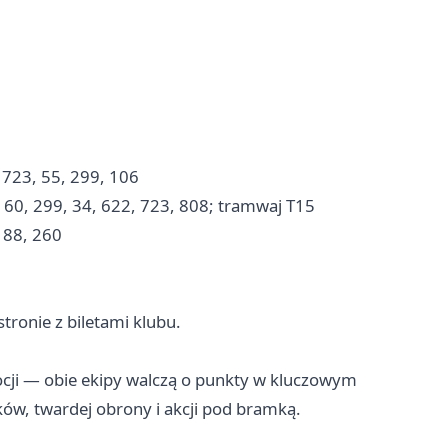
 723, 55, 299, 106
 160, 299, 34, 622, 723, 808; tramwaj T15
 188, 260
tronie z biletami klubu.
ocji — obie ekipy walczą o punkty w kluczowym
ków, twardej obrony i akcji pod bramką.