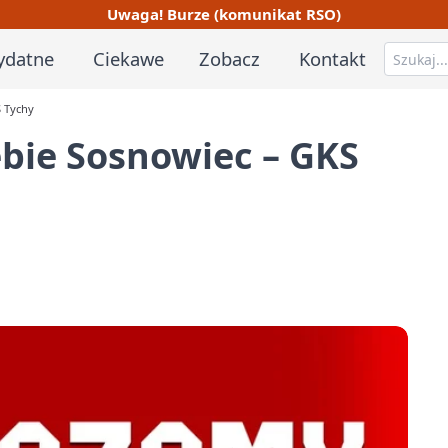
Uwaga! Burze (komunikat RSO)
ydatne
Ciekawe
Zobacz
Kontakt
S Tychy
ębie Sosnowiec – GKS