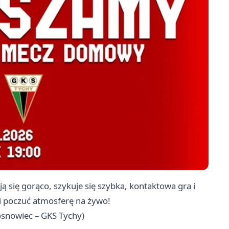
się gorąco, szykuje się szybka, kontaktowa gra i
i poczuć atmosferę na żywo!
Sosnowiec – GKS Tychy)