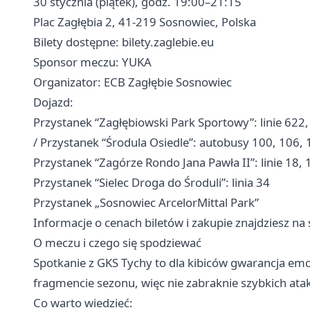
30 stycznia (piątek), godz. 19:00–21:15
Plac Zagłębia 2, 41-219 Sosnowiec, Polska
Bilety dostępne: bilety.zaglebie.eu
Sponsor meczu: YUKA
Organizator: ECB Zagłębie Sosnowiec
Dojazd:
Przystanek “Zagłębiowski Park Sportowy”: linie 622,
/ Przystanek “Środula Osiedle”: autobusy 100, 106,
Przystanek “Zagórze Rondo Jana Pawła II”: linie 18,
Przystanek “Sielec Droga do Środuli”: linia 34
Przystanek „Sosnowiec ArcelorMittal Park”
Informacje o cenach biletów i zakupie znajdziesz na s
O meczu i czego się spodziewać
Spotkanie z GKS Tychy to dla kibiców gwarancja em
fragmencie sezonu, więc nie zabraknie szybkich ata
Co warto wiedzieć: