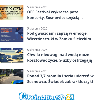
Gospodarze rozstrzygnęli mecz
przed przerwą
5 sierpnia 2026
OFF Festival wykracza poza
koncerty. Sosnowiec częścią
odkrywania Metropolii
5 sierpnia 2026
Pod gwiazdami zajrzą w emocje.
Wieczór sztuki w Zamku Sieleckim
5 sierpnia 2026
Chwila nieuwagi nad wodą może
kosztować życie. Służby ostrzegają
5 sierpnia 2026
Ponad 3,7 promila i seria uderzeń w
Sosnowcu. Świadek zabrał kluczyki