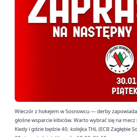
Wieczór z hokejem w Sosnowcu — derby zapowiadają 
głośne wsparcie kibiców. Warto wybrać się na mecz 
Kiedy i gdzie będzie 40. kolejka THL (ECB Zagłębie 