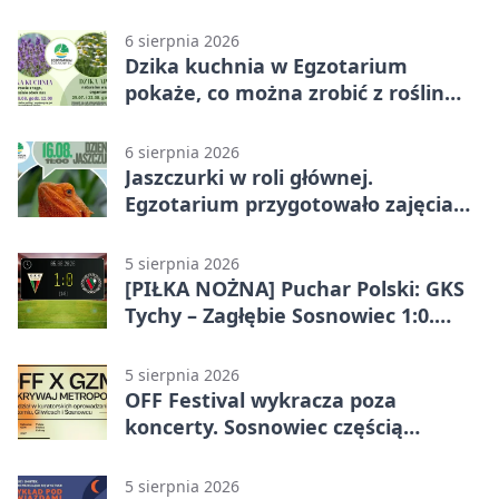
6 sierpnia 2026
Dzika kuchnia w Egzotarium
pokaże, co można zrobić z roślin
obok nas
6 sierpnia 2026
Jaszczurki w roli głównej.
Egzotarium przygotowało zajęcia
dla początkujących
5 sierpnia 2026
[PIŁKA NOŻNA] Puchar Polski: GKS
Tychy – Zagłębie Sosnowiec 1:0.
Gospodarze rozstrzygnęli mecz
przed przerwą
5 sierpnia 2026
OFF Festival wykracza poza
koncerty. Sosnowiec częścią
odkrywania Metropolii
5 sierpnia 2026