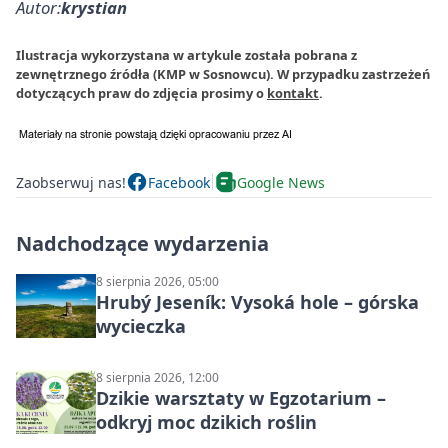
Autor:
krystian
Ilustracja wykorzystana w artykule została pobrana z
zewnętrznego źródła (KMP w Sosnowcu). W przypadku zastrzeżeń
dotyczących praw do zdjęcia prosimy o
kontakt
.
Zaobserwuj nas!
Facebook
Google News
Nadchodzące wydarzenia
8 sierpnia 2026, 05:00
Hrubý Jeseník: Vysoká hole – górska
wycieczka
8 sierpnia 2026, 12:00
Dzikie warsztaty w Egzotarium –
odkryj moc dzikich roślin