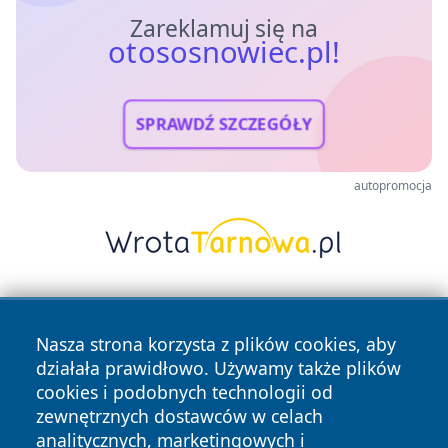
Zareklamuj się na
otososnowiec.pl!
SPRAWDŹ SZCZEGÓŁY
autopromocja
Nasza strona korzysta z plików cookies, aby
działała prawidłowo. Używamy także plików
cookies i podobnych technologii od
zewnętrznych dostawców w celach
Copyright © 2026 otososnowiec.pl Wszystkie prawa
analitycznych, marketingowych i
zastrzeżone.