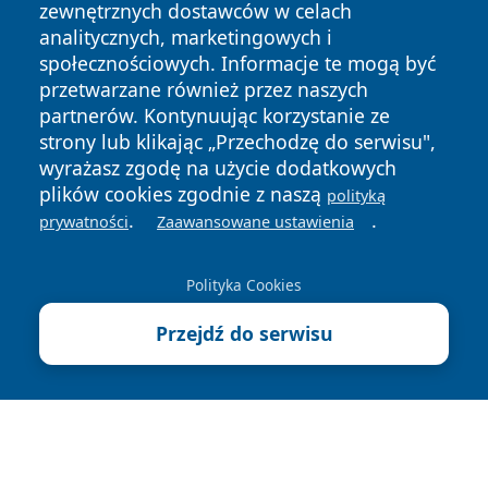
zewnętrznych dostawców w celach
analitycznych, marketingowych i
społecznościowych. Informacje te mogą być
przetwarzane również przez naszych
partnerów. Kontynuując korzystanie ze
Copyright © 2026 otososnowiec.pl Wszystkie prawa
zastrzeżone.
strony lub klikając „Przechodzę do serwisu",
wyrażasz zgodę na użycie dodatkowych
plików cookies zgodnie z naszą
polityką
Polityka
Polityka
.
.
prywatności
Zaawansowane ustawienia
News
Autorzy
Prywatności
Cookies
Polityka Cookies
Przejdź do serwisu