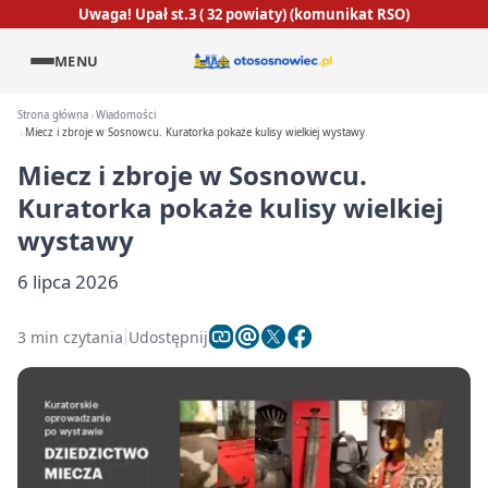
Uwaga! Upał st.3 ( 32 powiaty) (komunikat RSO)
MENU
Strona główna
Wiadomości
Miecz i zbroje w Sosnowcu. Kuratorka pokaże kulisy wielkiej wystawy
Miecz i zbroje w Sosnowcu.
Kuratorka pokaże kulisy wielkiej
wystawy
6 lipca 2026
3 min czytania
Udostępnij