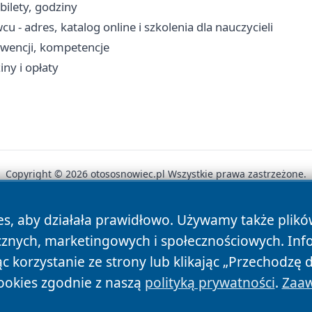
bilety, godziny
- adres, katalog online i szkolenia dla nauczycieli
erwencji, kompetencje
ny i opłaty
Copyright © 2026 otososnowiec.pl Wszystkie prawa zastrzeżone.
es, aby działała prawidłowo. Używamy także plik
News
Autorzy
Polityka Prywatności
Polityka Cookie
cznych, marketingowych i społecznościowych. Inf
 korzystanie ze strony lub klikając „Przechodzę 
ookies zgodnie z naszą
polityką prywatności
.
Zaaw