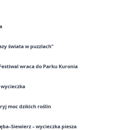
a
zy świata w puzzlach”
Festiwal wraca do Parku Kuronia
a wycieczka
ryj moc dzikich roślin
ba–Siewierz – wycieczka piesza