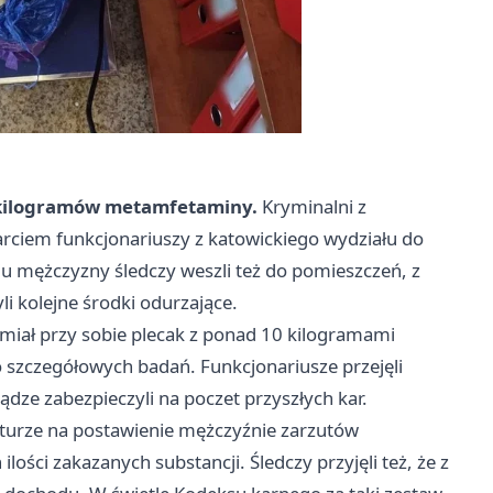
0 kilogramów metamfetaminy.
Kryminalni z
parciem funkcjonariuszy z katowickiego wydziału do
u mężczyzny śledczy weszli też do pomieszczeń, z
li kolejne środki odurzające.
miał przy sobie plecak z ponad 10 kilogramami
 szczegółowych badań. Funkcjonariusze przejęli
dze zabezpieczyli na poczet przyszłych kar.
urze na postawienie mężczyźnie zarzutów
ości zakazanych substancji. Śledczy przyjęli też, że z