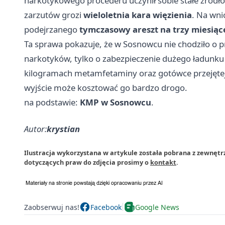
narkotykowego procederu uczynił sobie stałe źródł
zarzutów grozi
wieloletnia kara więzienia
. Na wni
podejrzanego
tymczasowy areszt na trzy miesiąc
Ta sprawa pokazuje, że w Sosnowcu nie chodziło o p
narkotyków, tylko o zabezpieczenie dużego ładunk
kilogramach metamfetaminy oraz gotówce przejętej p
wyjście może kosztować go bardzo drogo.
na podstawie:
KMP w Sosnowcu
.
Autor:
krystian
Ilustracja wykorzystana w artykule została pobrana z zewnęt
dotyczących praw do zdjęcia prosimy o
kontakt
.
Zaobserwuj nas!
Facebook
Google News