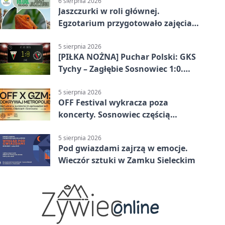
6 sierpnia 2026
Jaszczurki w roli głównej.
Egzotarium przygotowało zajęcia
dla początkujących
5 sierpnia 2026
[PIŁKA NOŻNA] Puchar Polski: GKS
Tychy – Zagłębie Sosnowiec 1:0.
Gospodarze rozstrzygnęli mecz
przed przerwą
5 sierpnia 2026
OFF Festival wykracza poza
koncerty. Sosnowiec częścią
odkrywania Metropolii
5 sierpnia 2026
Pod gwiazdami zajrzą w emocje.
Wieczór sztuki w Zamku Sieleckim