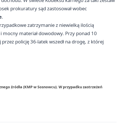
o dochodu. W świetle Kodeksu karnego za taki zestaw
osek prokuratury sąd zastosował wobec
e
.
rzypadkowe zatrzymanie z niewielką ilością
u i mocny materiał dowodowy. Przy ponad 10
rzez policję 36-latek wszedł na drogę, z której
rznego źródła (KMP w Sosnowcu). W przypadku zastrzeżeń