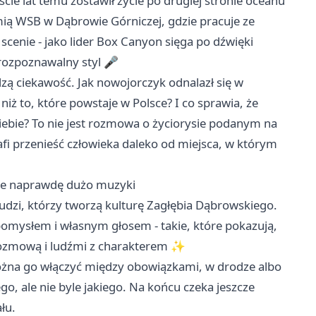
cie lat temu zostawił życie po drugiej stronie oceanu
emią WSB w Dąbrowie Górniczej, gdzie pracuje ze
scenie - jako lider Box Canyon sięga po dźwięki
 rozpoznawalny styl 🎤
zą ciekawość. Jak nowojorczyk odnalazł się w
ż to, które powstaje w Polsce? I co sprawia, że
siebie? To nie jest rozmowa o życiorysie podanym na
rafi przenieść człowieka daleko od miejsca, w którym
bie naprawdę dużo muzyki
ludzi, którzy tworzą kulturę Zagłębia Dąbrowskiego.
 pomysłem i własnym głosem - takie, które pokazują,
, rozmową i ludźmi z charakterem ✨
żna go włączyć między obowiązkami, w drodze albo
o, ale nie byle jakiego. Na końcu czeka jeszcze
łu.