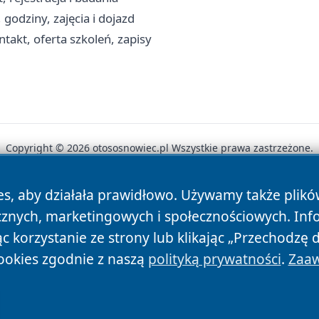
 godziny, zajęcia i dojazd
akt, oferta szkoleń, zapisy
Copyright © 2026 otososnowiec.pl Wszystkie prawa zastrzeżone.
es, aby działała prawidłowo. Używamy także plik
News
Autorzy
Polityka Prywatności
Polityka Cookie
cznych, marketingowych i społecznościowych. Inf
 korzystanie ze strony lub klikając „Przechodzę 
ookies zgodnie z naszą
polityką prywatności
.
Zaaw