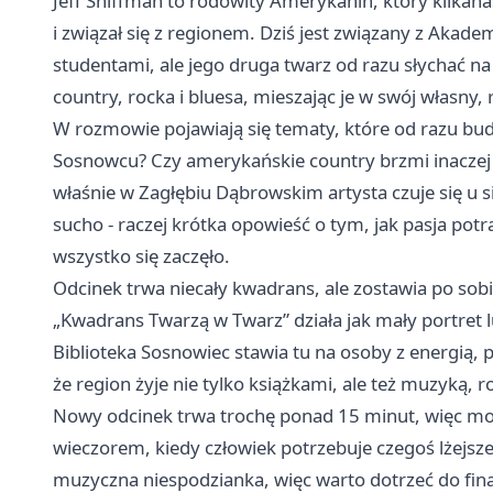
Jeff Shiffman to rodowity Amerykanin, który kilkanaś
i związał się z regionem. Dziś jest związany z Akad
studentami, ale jego druga twarz od razu słychać na 
country, rocka i bluesa, mieszając je w swój własny,
W rozmowie pojawiają się tematy, które od razu bud
Sosnowcu? Czy amerykańskie country brzmi inaczej ni
właśnie w Zagłębiu Dąbrowskim artysta czuje się u 
sucho - raczej krótka opowieść o tym, jak pasja pot
wszystko się zaczęło.
Odcinek trwa niecały kwadrans, ale zostawia po so
„Kwadrans Twarzą w Twarz” działa jak mały portret 
Biblioteka Sosnowiec stawia tu na osoby z energią,
że region żyje nie tylko książkami, ale też muzyką
Nowy odcinek trwa trochę ponad 15 minut, więc mo
wieczorem, kiedy człowiek potrzebuje czegoś lżejszeg
muzyczna niespodzianka, więc warto dotrzeć do fina