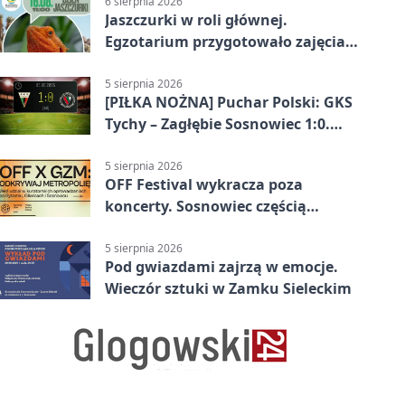
6 sierpnia 2026
Jaszczurki w roli głównej.
Egzotarium przygotowało zajęcia
dla początkujących
5 sierpnia 2026
[PIŁKA NOŻNA] Puchar Polski: GKS
Tychy – Zagłębie Sosnowiec 1:0.
Gospodarze rozstrzygnęli mecz
przed przerwą
5 sierpnia 2026
OFF Festival wykracza poza
koncerty. Sosnowiec częścią
odkrywania Metropolii
5 sierpnia 2026
Pod gwiazdami zajrzą w emocje.
Wieczór sztuki w Zamku Sieleckim