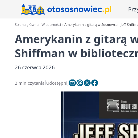
Prz
Strona główna
Wiadomości
Amerykanin z gitarą w Sosnowcu - Jeff Shiff
Amerykanin z gitarą w
Shiffman w bibliotec
26 czerwca 2026
2 min czytania
Udostępnij