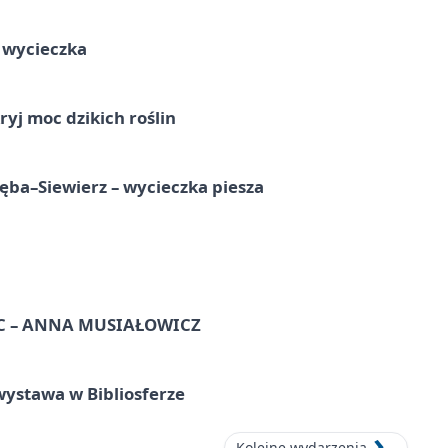
a wycieczka
ryj moc dzikich roślin
ba–Siewierz – wycieczka piesza
C – ANNA MUSIAŁOWICZ
ystawa w Bibliosferze
Kolejne wydarzenia