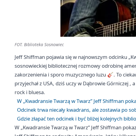
FOT. Biblioteka Sosnowiec
Jeff Shiffman pojawia się w najnowszym odcinku „K
sosnowieckiej bibliotecznej rozmowy odrobinę amer
zakorzenienia i sporo muzycznego luzu 🎸. To cieka
przyjechał z USA, dziś uczy w
Dąbrowie Górniczej
, a
rock i bluesa.
W „Kwadransie Twarzą w Twarz” Jeff Shiffman pokazu
Odcinek trwa niecały kwadrans, ale zostawia po s
Gdzie złapać ten odcinek i być bliżej kolejnych bibl
W „Kwadransie Twarzą w Twarz” Jeff Shiffman pokazuj