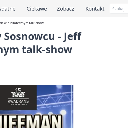
ydatne
Ciekawe
Zobacz
Kontakt
man w bibliotecznym talk-show
 Sosnowcu - Jeff
znym talk-show