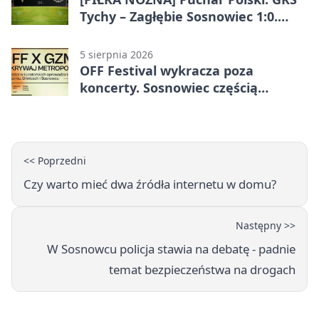
Tychy – Zagłębie Sosnowiec 1:0.
Gospodarze rozstrzygnęli mecz
przed przerwą
5 sierpnia 2026
OFF Festival wykracza poza
koncerty. Sosnowiec częścią
odkrywania Metropolii
<< Poprzedni
Czy warto mieć dwa źródła internetu w domu?
Następny >>
W Sosnowcu policja stawia na debatę - padnie
temat bezpieczeństwa na drogach