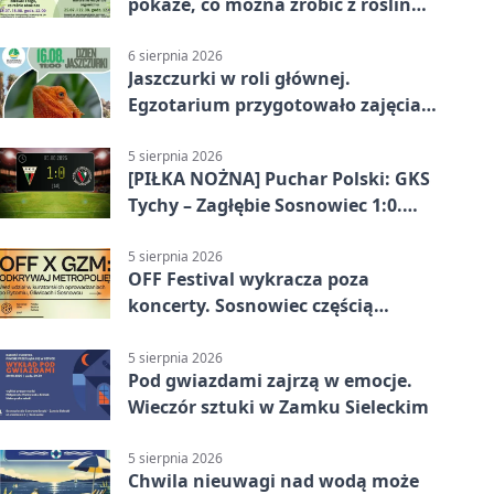
pokaże, co można zrobić z roślin
obok nas
6 sierpnia 2026
Jaszczurki w roli głównej.
Egzotarium przygotowało zajęcia
dla początkujących
5 sierpnia 2026
[PIŁKA NOŻNA] Puchar Polski: GKS
Tychy – Zagłębie Sosnowiec 1:0.
Gospodarze rozstrzygnęli mecz
przed przerwą
5 sierpnia 2026
OFF Festival wykracza poza
koncerty. Sosnowiec częścią
odkrywania Metropolii
5 sierpnia 2026
Pod gwiazdami zajrzą w emocje.
Wieczór sztuki w Zamku Sieleckim
5 sierpnia 2026
Chwila nieuwagi nad wodą może