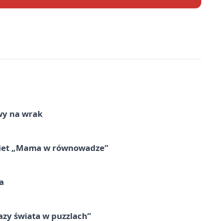
wy na wrak
obiet „Mama w równowadze”
a
zy świata w puzzlach”