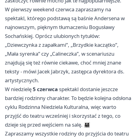
zaskoczyć równie mocno jak te najpopularniejsze.
W pierwszy weekend czerwca zapraszamy na
spektakl, którego podstawą są baśnie Andersena w
najnowszym, pięknym tłumaczeniu Bogusławy
Sochańskiej. Oprócz ulubionych tytułów:
„Dziewczynka z zapałkami”, „Brzydkie kaczątko”,
„Mała syrenka” czy „Calineczka”, w scenariuszu
znajdują się też równie ciekawe, choć mniej znane
teksty - mówi Jacek Jabrzyk, zastępca dyrektora ds.
artystycznych.
W niedzielę
5 czerwca
spektakl dostanie jeszcze
bardziej rodzinny charakter. To będzie kolejna odsłona
cyklu Rodzinna Niedziela Kulturalna, więc warto
przyjść do teatru wcześniej i skorzystać z tego, co
dzieje się przed wejściem na salę. 👨‍👩‍👧‍👦
Zapraszamy wszystkie rodziny do przyjścia do teatru