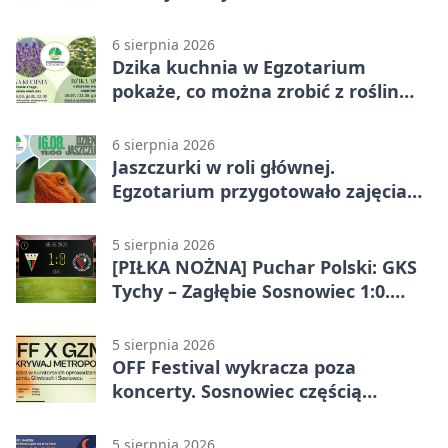
6 sierpnia 2026
Dzika kuchnia w Egzotarium
pokaże, co można zrobić z roślin
obok nas
6 sierpnia 2026
Jaszczurki w roli głównej.
Egzotarium przygotowało zajęcia
dla początkujących
5 sierpnia 2026
[PIŁKA NOŻNA] Puchar Polski: GKS
Tychy – Zagłębie Sosnowiec 1:0.
Gospodarze rozstrzygnęli mecz
przed przerwą
5 sierpnia 2026
OFF Festival wykracza poza
koncerty. Sosnowiec częścią
odkrywania Metropolii
5 sierpnia 2026