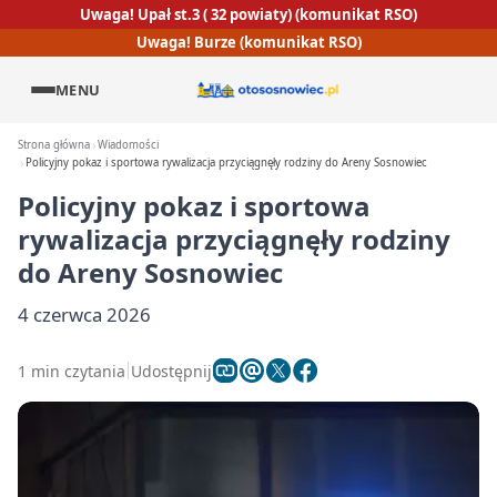
Uwaga! Upał st.3 ( 32 powiaty) (komunikat RSO)
Uwaga! Burze (komunikat RSO)
MENU
Strona główna
Wiadomości
Policyjny pokaz i sportowa rywalizacja przyciągnęły rodziny do Areny Sosnowiec
Policyjny pokaz i sportowa
rywalizacja przyciągnęły rodziny
do Areny Sosnowiec
4 czerwca 2026
1 min czytania
Udostępnij