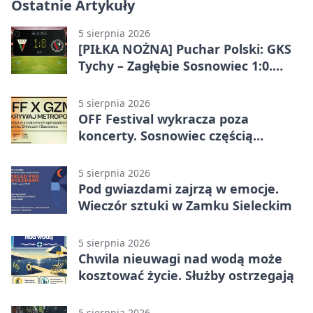
Ostatnie Artykuły
5 sierpnia 2026
[PIŁKA NOŻNA] Puchar Polski: GKS
Tychy – Zagłębie Sosnowiec 1:0.
Gospodarze rozstrzygnęli mecz
przed przerwą
5 sierpnia 2026
OFF Festival wykracza poza
koncerty. Sosnowiec częścią
odkrywania Metropolii
5 sierpnia 2026
Pod gwiazdami zajrzą w emocje.
Wieczór sztuki w Zamku Sieleckim
5 sierpnia 2026
Chwila nieuwagi nad wodą może
kosztować życie. Służby ostrzegają
5 sierpnia 2026