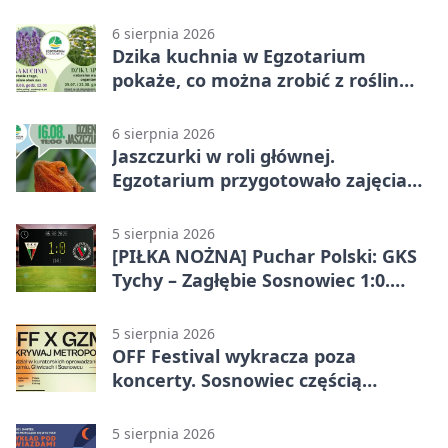
6 sierpnia 2026
Dzika kuchnia w Egzotarium
pokaże, co można zrobić z roślin
obok nas
6 sierpnia 2026
Jaszczurki w roli głównej.
Egzotarium przygotowało zajęcia
dla początkujących
5 sierpnia 2026
[PIŁKA NOŻNA] Puchar Polski: GKS
Tychy – Zagłębie Sosnowiec 1:0.
Gospodarze rozstrzygnęli mecz
przed przerwą
5 sierpnia 2026
OFF Festival wykracza poza
koncerty. Sosnowiec częścią
odkrywania Metropolii
5 sierpnia 2026