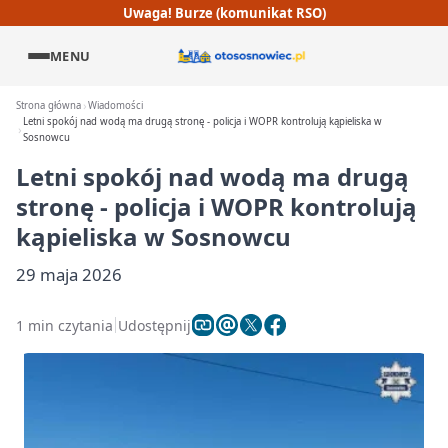
Uwaga! Burze (komunikat RSO)
MENU
Strona główna
Wiadomości
Letni spokój nad wodą ma drugą stronę - policja i WOPR kontrolują kąpieliska w
Sosnowcu
Letni spokój nad wodą ma drugą
stronę - policja i WOPR kontrolują
kąpieliska w Sosnowcu
29 maja 2026
1 min czytania
Udostępnij