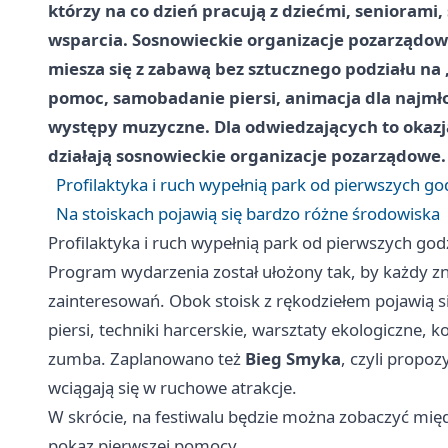
którzy na co dzień pracują z dziećmi, senioram
wsparcia. Sosnowieckie organizacje pozarządow
miesza się z zabawą bez sztucznego podziału na 
pomoc, samobadanie piersi, animacja dla najmł
występy muzyczne. Dla odwiedzających to okazja
działają sosnowieckie organizacje pozarządowe.
Profilaktyka i ruch wypełnią park od pierwszych go
Na stoiskach pojawią się bardzo różne środowiska
Profilaktyka i ruch wypełnią park od pierwszych god
Program wydarzenia został ułożony tak, by każdy znal
zainteresowań. Obok stoisk z rękodziełem pojawią 
piersi, techniki harcerskie, warsztaty ekologiczne,
zumba. Zaplanowano też
Bieg Smyka
, czyli propoz
wciągają się w ruchowe atrakcje.
W skrócie, na festiwalu będzie można zobaczyć mię
pokaz pierwszej pomocy