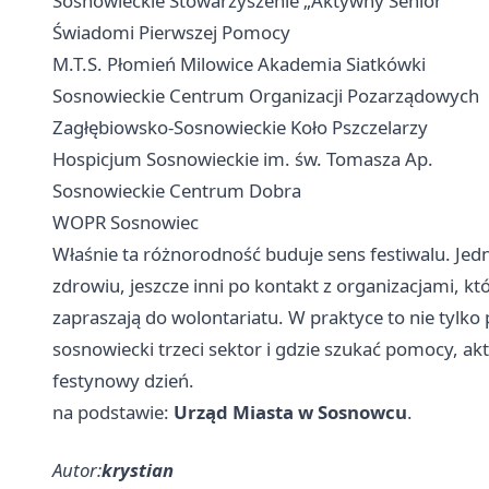
Sosnowieckie Stowarzyszenie „Aktywny Senior”
Świadomi Pierwszej Pomocy
M.T.S. Płomień Milowice Akademia Siatkówki
Sosnowieckie Centrum Organizacji Pozarządowych
Zagłębiowsko-Sosnowieckie Koło Pszczelarzy
Hospicjum Sosnowieckie im. św. Tomasza Ap.
Sosnowieckie Centrum Dobra
WOPR Sosnowiec
Właśnie ta różnorodność buduje sens festiwalu. Jedni
zdrowiu, jeszcze inni po kontakt z organizacjami, k
zapraszają do wolontariatu. W praktyce to nie tylko
sosnowiecki trzeci sektor i gdzie szukać pomocy, ak
festynowy dzień.
na podstawie:
Urząd Miasta w Sosnowcu
.
Autor:
krystian