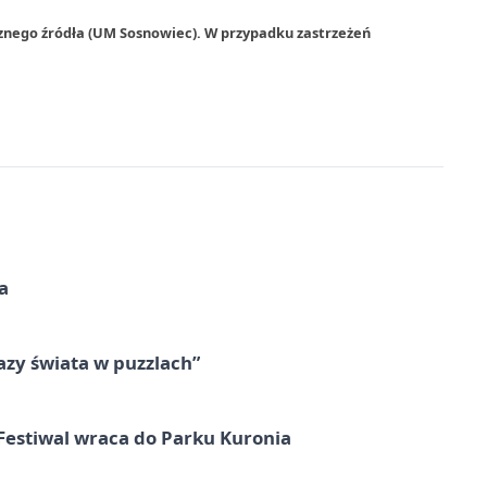
rznego źródła (UM Sosnowiec). W przypadku zastrzeżeń
a
zy świata w puzzlach”
Festiwal wraca do Parku Kuronia