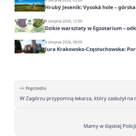
8 sierpnia 2026, 05:00
Hrubý Jeseník: Vysoká hole – górsk
8 sierpnia 2026, 12:00
Dzikie warsztaty w Egzotarium – odk
9 sierpnia 2026, 08:00
Jura Krakowsko-Częstochowska: Porę
<< Poprzedni
W Zagórzu przypomną lekarza, który zasłużył na
Mamy w śląskiej Policji