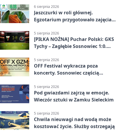
6 sierpnia 2026
Jaszczurki w roli głównej.
Egzotarium przygotowało zajęcia
dla początkujących
5 sierpnia 2026
[PIŁKA NOŻNA] Puchar Polski: GKS
Tychy – Zagłębie Sosnowiec 1:0.
Gospodarze rozstrzygnęli mecz
przed przerwą
5 sierpnia 2026
OFF Festival wykracza poza
koncerty. Sosnowiec częścią
odkrywania Metropolii
5 sierpnia 2026
Pod gwiazdami zajrzą w emocje.
Wieczór sztuki w Zamku Sieleckim
5 sierpnia 2026
Chwila nieuwagi nad wodą może
kosztować życie. Służby ostrzegają