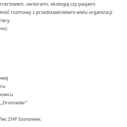
rcerstwem, seniorami, ekologią czy pasjami
ość rozmowy z przedstawicielami wielu organizacji
iery.
ymi:
owej
wcu
snowcu
h „Dromader”
fiec ZHP Sosnowiec