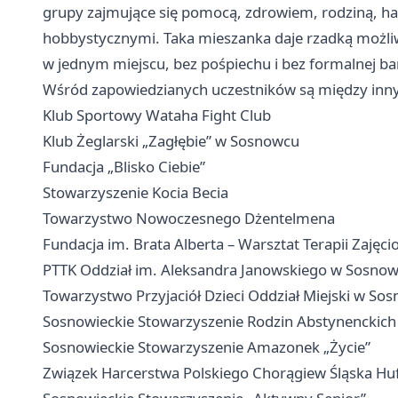
grupy zajmujące się pomocą, zdrowiem, rodziną, ha
hobbystycznymi. Taka mieszanka daje rzadką możliw
w jednym miejscu, bez pośpiechu i bez formalnej bar
Wśród zapowiedzianych uczestników są między inn
Klub Sportowy Wataha Fight Club
Klub Żeglarski „Zagłębie” w Sosnowcu
Fundacja „Blisko Ciebie”
Stowarzyszenie Kocia Becia
Towarzystwo Nowoczesnego Dżentelmena
Fundacja im. Brata Alberta – Warsztat Terapii Zajęci
PTTK Oddział im. Aleksandra Janowskiego w Sosno
Towarzystwo Przyjaciół Dzieci Oddział Miejski w So
Sosnowieckie Stowarzyszenie Rodzin Abstynenckic
Sosnowieckie Stowarzyszenie Amazonek „Życie”
Związek Harcerstwa Polskiego Chorągiew Śląska Hu