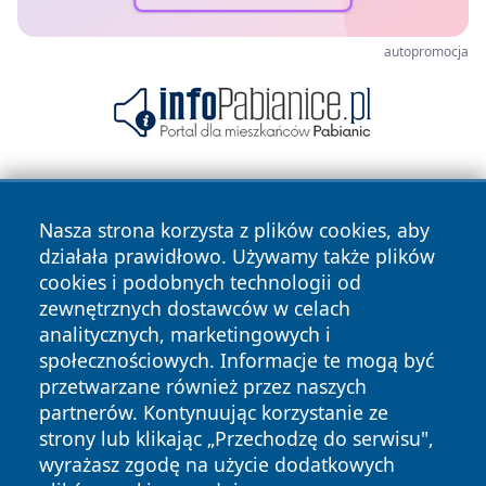
autopromocja
Nasza strona korzysta z plików cookies, aby
działała prawidłowo. Używamy także plików
cookies i podobnych technologii od
zewnętrznych dostawców w celach
Copyright © 2026 otososnowiec.pl Wszystkie prawa
analitycznych, marketingowych i
zastrzeżone.
społecznościowych. Informacje te mogą być
przetwarzane również przez naszych
partnerów. Kontynuując korzystanie ze
Polityka
Polityka
News
Autorzy
strony lub klikając „Przechodzę do serwisu",
Prywatności
Cookies
wyrażasz zgodę na użycie dodatkowych