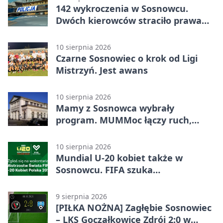
142 wykroczenia w Sosnowcu.
Dwóch kierowców straciło prawa
jazdy
10 sierpnia 2026
Czarne Sosnowiec o krok od Ligi
Mistrzyń. Jest awans
10 sierpnia 2026
Mamy z Sosnowca wybrały
program. MUMMoc łączy ruch,
wiedzę i spotkanie
10 sierpnia 2026
Mundial U-20 kobiet także w
Sosnowcu. FIFA szuka
wolontariuszy
9 sierpnia 2026
[PIŁKA NOŻNA] Zagłębie Sosnowiec
– LKS Goczałkowice Zdrój 2:0 w