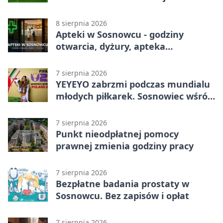
Betclic 3. Lidze Grupa 3 (Grupa III) –
gospodarze z ważnym
8 sierpnia 2026
zwycięstwem
Apteki w Sosnowcu - godziny
otwarcia, dyżury, apteka
całodobowa
7 sierpnia 2026
YEYEYO zabrzmi podczas mundialu
młodych piłkarek. Sosnowiec wśród
gospodarzy
7 sierpnia 2026
Punkt nieodpłatnej pomocy
prawnej zmienia godziny pracy
7 sierpnia 2026
Bezpłatne badania prostaty w
Sosnowcu. Bez zapisów i opłat
7 sierpnia 2026