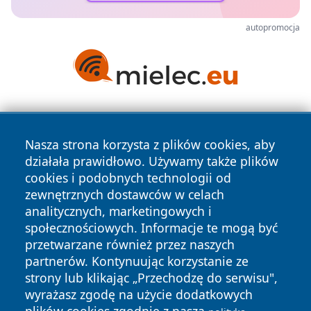
autopromocja
Nasza strona korzysta z plików cookies, aby
działała prawidłowo. Używamy także plików
cookies i podobnych technologii od
zewnętrznych dostawców w celach
Copyright © 2026 otososnowiec.pl Wszystkie prawa
analitycznych, marketingowych i
zastrzeżone.
społecznościowych. Informacje te mogą być
przetwarzane również przez naszych
partnerów. Kontynuując korzystanie ze
Polityka
Polityka
News
Autorzy
strony lub klikając „Przechodzę do serwisu",
Prywatności
Cookies
wyrażasz zgodę na użycie dodatkowych