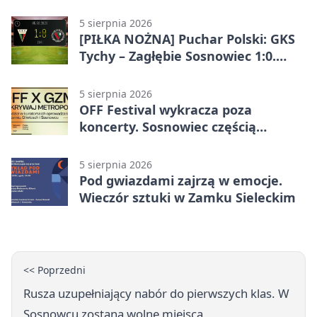
dla początkujących
5 sierpnia 2026
[PIŁKA NOŻNA] Puchar Polski: GKS
Tychy – Zagłębie Sosnowiec 1:0.
Gospodarze rozstrzygnęli mecz
przed przerwą
5 sierpnia 2026
OFF Festival wykracza poza
koncerty. Sosnowiec częścią
odkrywania Metropolii
5 sierpnia 2026
Pod gwiazdami zajrzą w emocje.
Wieczór sztuki w Zamku Sieleckim
<< Poprzedni
Rusza uzupełniający nabór do pierwszych klas. W
Sosnowcu zostaną wolne miejsca