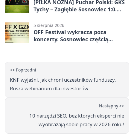
[PIŁKA NOŻNA] Puchar Polski: GKS
Tychy – Zagłębie Sosnowiec 1:0.
Gospodarze rozstrzygnęli mecz
przed przerwą
5 sierpnia 2026
OFF Festival wykracza poza
koncerty. Sosnowiec częścią
odkrywania Metropolii
<< Poprzedni
KNF wyjaśni, jak chroni uczestników funduszy.
Rusza webinarium dla inwestorów
Następny >>
10 narzędzi SEO, bez których eksperci nie
wyobrażają sobie pracy w 2026 roku!