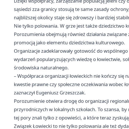
Dzięki współpracy, zarządzanie populacją jeleni czy 
sąsiedzi zza granicy stosują te same zasady ochrony,
najbliższej okolicy staje się zdrowszy i bardziej stabil
Nie tylko polowania. W grze jest także dziedzictwo 
Porozumienia obejmują również działania związane z
promocją jako elementu dziedzictwa kulturowego.
Organizacje zadeklarowały gotowość do wspólnego 
wydarzeń popularyzujących wiedzę o łowiectwie, sok
środowiska naturalnego.
– Współpraca organizacji łowieckich nie kończy się 
kwestie prawne czy społeczne oczekiwania wobec ł
zaznaczył Eugeniusz Grzeszczak.
Porozumienie otwiera drogę do organizacji region
przyrodniczych w lokalnych szkołach. To szansa, by 
tej pory znali tylko z opowieści, a które teraz zys
Związek Łowiecki to nie tylko polowania ale też dyd