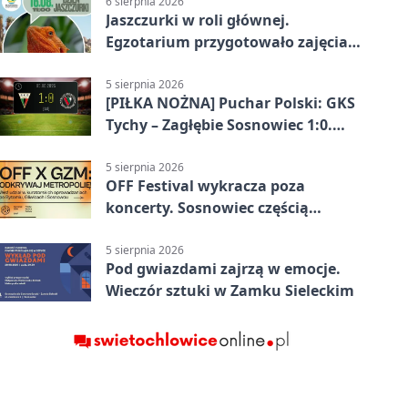
6 sierpnia 2026
Jaszczurki w roli głównej.
Egzotarium przygotowało zajęcia
dla początkujących
5 sierpnia 2026
[PIŁKA NOŻNA] Puchar Polski: GKS
Tychy – Zagłębie Sosnowiec 1:0.
Gospodarze rozstrzygnęli mecz
przed przerwą
5 sierpnia 2026
OFF Festival wykracza poza
koncerty. Sosnowiec częścią
odkrywania Metropolii
5 sierpnia 2026
Pod gwiazdami zajrzą w emocje.
Wieczór sztuki w Zamku Sieleckim