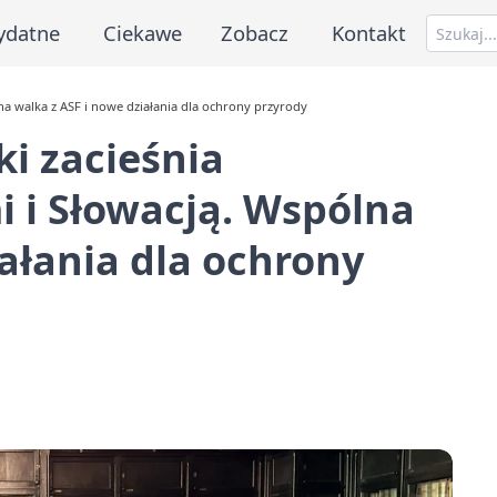
ydatne
Ciekawe
Zobacz
Kontakt
na walka z ASF i nowe działania dla ochrony przyrody
ki zacieśnia
 i Słowacją. Wspólna
iałania dla ochrony