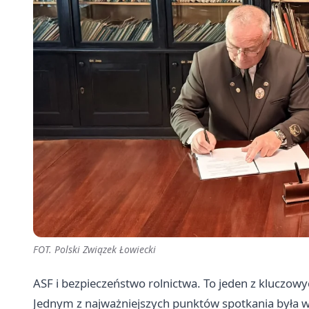
FOT. Polski Związek Łowiecki
ASF i bezpieczeństwo rolnictwa. To jeden z klucz
Jednym z najważniejszych punktów spotkania była w