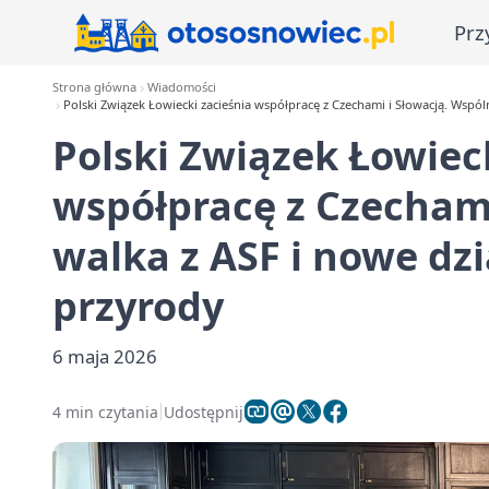
Prz
Strona główna
Wiadomości
Polski Związek Łowiecki zacieśnia współpracę z Czechami i Słowacją. Wspól
Polski Związek Łowiec
współpracę z Czechami
walka z ASF i nowe dz
przyrody
6 maja 2026
4 min czytania
Udostępnij