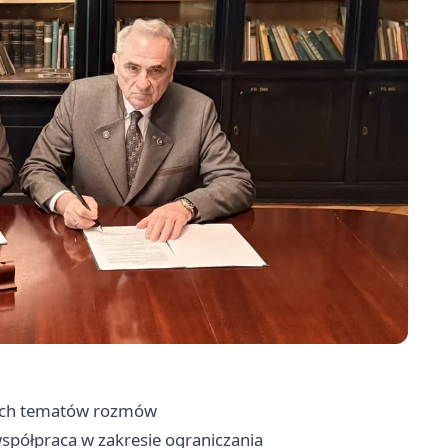
owych tematów rozmów
spółpraca w zakresie ograniczania