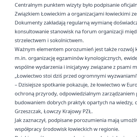
Centralnym punktem wizyty było podpisanie oficja
Związkiem Łowieckim a organizacjami łowieckimi ze 
Dokumenty zakładają regularną wymianę doświadcze
konsultowanie stanowisk na forum organizacji mi
strzelectwem i sokolnictwem.
Ważnym elementem porozumień jest także rozwój k
m.in. organizację egzaminów kynologicznych, ewid
wspólne wydarzenia i inicjatywy związane z psami m
„Łowiectwo stoi dziś przed ogromnymi wyzwaniami
– Dzisiejsze spotkanie pokazuje, że łowiectwo w E
ochroną przyrody, odpowiedzialnym zarządzaniem po
budowaniem dobrych praktyk opartych na wiedzy, do
Grzeszczak, Łowczy Krajowy PZŁ.
Jak zaznaczył, podpisane porozumienia mają umożli
współpracy środowisk łowieckich w regionie.