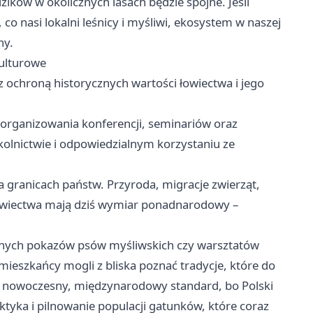
dzików w okolicznych lasach będzie spójne. Jeśli
 co nasi lokalni leśnicy i myśliwi, ekosystem w naszej
ny.
kulturowe
 ochroną historycznych wartości łowiectwa i jego
organizowania konferencji, seminariów oraz
olnictwie i odpowiedzialnym korzystaniu ze
na granicach państw. Przyroda, migracje zwierząt,
owiectwa mają dziś wymiar ponadnarodowy –
alnych pokazów psów myśliwskich czy warsztatów
mieszkańcy mogli z bliska poznać tradycje, które do
kują nowoczesny, międzynarodowy standard, bo Polski
aktyka i pilnowanie populacji gatunków, które coraz