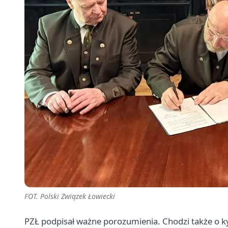
FOT. Polski Związek Łowiecki
PZŁ podpisał ważne porozumienia. Chodzi także o ky