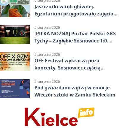
6 sierpnia 2026
Jaszczurki w roli głównej.
Egzotarium przygotowało zajęcia
dla początkujących
5 sierpnia 2026
[PIŁKA NOŻNA] Puchar Polski: GKS
Tychy – Zagłębie Sosnowiec 1:0.
Gospodarze rozstrzygnęli mecz
przed przerwą
5 sierpnia 2026
OFF Festival wykracza poza
koncerty. Sosnowiec częścią
odkrywania Metropolii
5 sierpnia 2026
Pod gwiazdami zajrzą w emocje.
Wieczór sztuki w Zamku Sieleckim