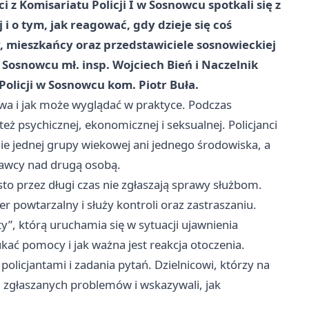
i z Komisariatu Policji I w Sosnowcu spotkali się z
o tym, jak reagować, gdy dzieje się coś
, mieszkańcy oraz przedstawiciele sosnowieckiej
 Sosnowcu mł. insp. Wojciech Bień i Naczelnik
licji w Sosnowcu kom. Piotr Buła.
wa i jak może wyglądać w praktyce. Podczas
też psychicznej, ekonomicznej i seksualnej. Policjanci
ie jednej grupy wiekowej ani jednego środowiska, a
rawcy nad drugą osobą.
to przez długi czas nie zgłaszają sprawy służbom.
er powtarzalny i służy kontroli oraz zastraszaniu.
y”, którą uruchamia się w sytuacji ujawnienia
ać pomocy i jak ważna jest reakcja otoczenia.
icjantami i zadania pytań. Dzielnicowi, którzy na
i zgłaszanych problemów i wskazywali, jak