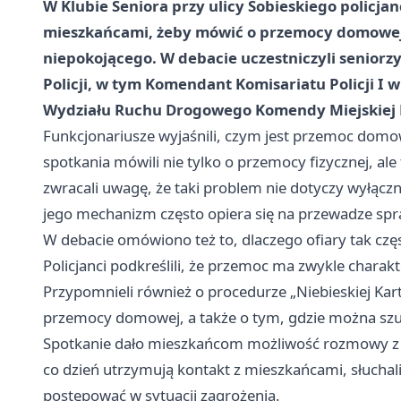
W Klubie Seniora przy ulicy Sobieskiego policjanc
mieszkańcami, żeby mówić o przemocy domowej i 
niepokojącego. W debacie uczestniczyli seniorzy
Policji, w tym Komendant Komisariatu Policji I w
Wydziału Ruchu Drogowego Komendy Miejskiej Po
Funkcjonariusze wyjaśnili, czym jest przemoc domo
spotkania mówili nie tylko o przemocy fizycznej, ale 
zwracali uwagę, że taki problem nie dotyczy wyłączn
jego mechanizm często opiera się na przewadze sp
W debacie omówiono też to, dlaczego ofiary tak częs
Policjanci podkreślili, że przemoc ma zwykle charakt
Przypomnieli również o procedurze „Niebieskiej Kart
przemocy domowej, a także o tym, gdzie można szuk
Spotkanie dało mieszkańcom możliwość rozmowy z pol
co dzień utrzymują kontakt z mieszkańcami, słuchal
postępować w sytuacji zagrożenia.