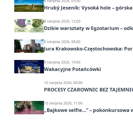
8 sierpnia 2026, 05:00
Hrubý Jeseník: Vysoká hole – górsk
8 sierpnia 2026, 12:00
Dzikie warsztaty w Egzotarium – odk
9 sierpnia 2026, 08:00
Jura Krakowsko-Częstochowska: Porę
9 sierpnia 2026, 19:00
Wakacyjne Potańcówki
10 sierpnia 2026, 00:00
PROCESY CZAROWNIC BEZ TAJEMNI
10 sierpnia 2026, 11:00
„Bajkowe selfie…” – pokonkursowa w