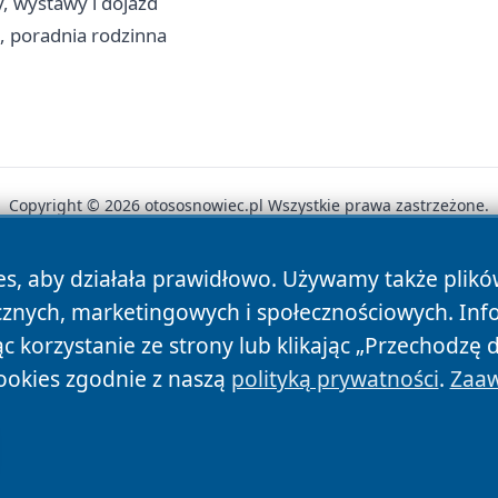
, wystawy i dojazd
a, poradnia rodzinna
Copyright © 2026 otososnowiec.pl Wszystkie prawa zastrzeżone.
es, aby działała prawidłowo. Używamy także plik
News
Autorzy
Polityka Prywatności
Polityka Cookie
cznych, marketingowych i społecznościowych. Inf
 korzystanie ze strony lub klikając „Przechodzę 
ookies zgodnie z naszą
polityką prywatności
.
Zaaw