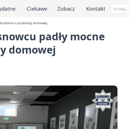
ydatne
Ciekawe
Zobacz
Kontakt
strzeżenia o przemocy domowej
osnowcu padły mocne
cy domowej