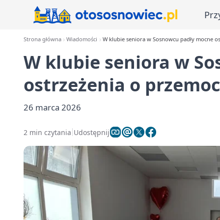
Prz
Strona główna
Wiadomości
W klubie seniora w Sosnowcu padły mocne o
W klubie seniora w S
ostrzeżenia o przemo
26 marca 2026
2 min czytania
Udostępnij