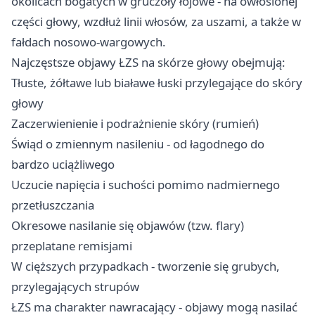
okolicach bogatych w gruczoły łojowe - na owłosionej
części głowy, wzdłuż linii włosów, za uszami, a także w
fałdach nosowo-wargowych.
Najczęstsze objawy ŁZS na skórze głowy obejmują:
Tłuste, żółtawe lub białawe łuski przylegające do skóry
głowy
Zaczerwienienie i podrażnienie skóry (rumień)
Świąd o zmiennym nasileniu - od łagodnego do
bardzo uciążliwego
Uczucie napięcia i suchości pomimo nadmiernego
przetłuszczania
Okresowe nasilanie się objawów (tzw. flary)
przeplatane remisjami
W cięższych przypadkach - tworzenie się grubych,
przylegających strupów
ŁZS ma charakter nawracający - objawy mogą nasilać