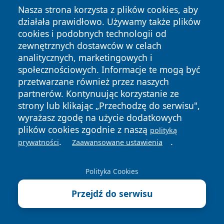
Nasza strona korzysta z plików cookies, aby
działała prawidłowo. Używamy także plików
cookies i podobnych technologii od
zewnętrznych dostawców w celach
Przydatne dane teleadresowe
analitycznych, marketingowych i
społecznościowych. Informacje te mogą być
Centrum Doskonalenia Nauczycieli w Sosnowcu -
przetwarzane również przez naszych
kontakt, oferta szkoleń, zapisy
partnerów. Kontynuując korzystanie ze
Miejski Ośrodek Pomocy Społecznej w Sosnowcu -
strony lub klikając „Przechodzę do serwisu",
wyrażasz zgodę na użycie dodatkowych
kontakt, godziny, zasiłki i pomoc
plików cookies zgodnie z naszą
polityką
Zakład Diagnostyki Obrazowej w Sosnowcu - kontakt,
.
.
prywatności
Zaawansowane ustawienia
rejestracja i badania
Straż Miejska w Sosnowcu - kontakt, zgłaszanie
Polityka Cookies
interwencji, kompetencje
Rejonowe Pogotowie Ratunkowe w Sosnowcu -
Przejdź do serwisu
kontakt, stacje, transport medyczny
SIM Zagłębie w Sosnowcu - kontakt, nabór mieszkań,