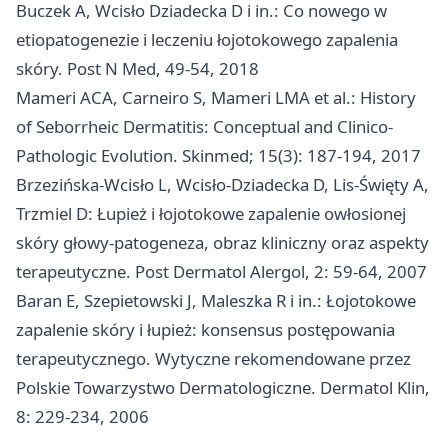
Buczek A, Wcisło Dziadecka D i in.: Co nowego w
etiopatogenezie i leczeniu łojotokowego zapalenia
skóry. Post N Med, 49-54, 2018
Mameri ACA, Carneiro S, Mameri LMA et al.: History
of Seborrheic Dermatitis: Conceptual and Clinico-
Pathologic Evolution. Skinmed; 15(3): 187-194, 2017
Brzezińska-Wcisło L, Wcisło-Dziadecka D, Lis-Święty A,
Trzmiel D: Łupież i łojotokowe zapalenie owłosionej
skóry głowy-patogeneza, obraz kliniczny oraz aspekty
terapeutyczne. Post Dermatol Alergol, 2: 59-64, 2007
Baran E, Szepietowski J, Maleszka R i in.: Łojotokowe
zapalenie skóry i łupież: konsensus postępowania
terapeutycznego. Wytyczne rekomendowane przez
Polskie Towarzystwo Dermatologiczne. Dermatol Klin,
8: 229-234, 2006