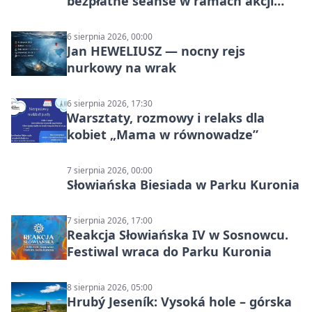
bezpłatne seanse w ramach akcji
„Lato na luzie – wakacyjne pikniki
kulturalne – edycja II”
6 sierpnia 2026, 00:00
Jan HEWELIUSZ — nocny rejs
nurkowy na wrak
6 sierpnia 2026, 17:30
Warsztaty, rozmowy i relaks dla
kobiet „Mama w równowadze”
7 sierpnia 2026, 00:00
Słowiańska Biesiada w Parku Kuronia
7 sierpnia 2026, 17:00
Reakcja Słowiańska IV w Sosnowcu.
Festiwal wraca do Parku Kuronia
8 sierpnia 2026, 05:00
Hrubý Jeseník: Vysoká hole – górska