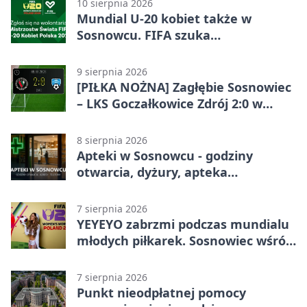
10 sierpnia 2026
Mundial U-20 kobiet także w
Sosnowcu. FIFA szuka
wolontariuszy
9 sierpnia 2026
[PIŁKA NOŻNA] Zagłębie Sosnowiec
– LKS Goczałkowice Zdrój 2:0 w
Betclic 3. Lidze Grupa 3 (Grupa III) –
gospodarze z ważnym
8 sierpnia 2026
zwycięstwem
Apteki w Sosnowcu - godziny
otwarcia, dyżury, apteka
całodobowa
7 sierpnia 2026
YEYEYO zabrzmi podczas mundialu
młodych piłkarek. Sosnowiec wśród
gospodarzy
7 sierpnia 2026
Punkt nieodpłatnej pomocy