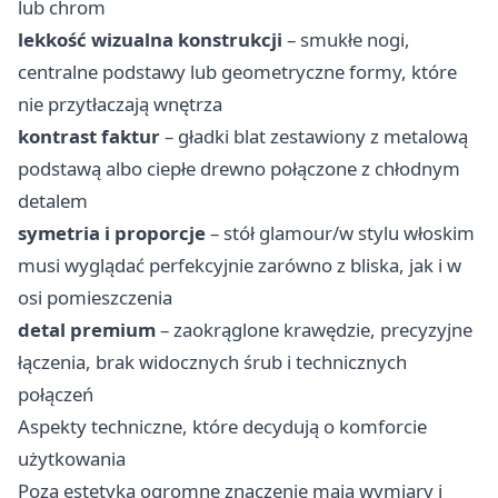
lub chrom
lekkość wizualna konstrukcji
– smukłe nogi,
centralne podstawy lub geometryczne formy, które
nie przytłaczają wnętrza
kontrast faktur
– gładki blat zestawiony z metalową
podstawą albo ciepłe drewno połączone z chłodnym
detalem
symetria i proporcje
– stół glamour/w stylu włoskim
musi wyglądać perfekcyjnie zarówno z bliska, jak i w
osi pomieszczenia
detal premium
– zaokrąglone krawędzie, precyzyjne
łączenia, brak widocznych śrub i technicznych
połączeń
Aspekty techniczne, które decydują o komforcie
użytkowania
Poza estetyką ogromne znaczenie mają wymiary i