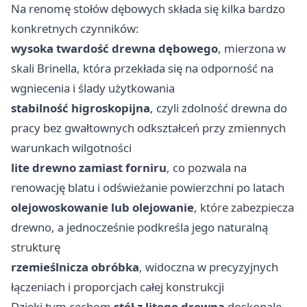
Na renomę stołów dębowych składa się kilka bardzo
konkretnych czynników:
wysoka twardość drewna dębowego
, mierzona w
skali Brinella, która przekłada się na odporność na
wgniecenia i ślady użytkowania
stabilność higroskopijna
, czyli zdolność drewna do
pracy bez gwałtownych odkształceń przy zmiennych
warunkach wilgotności
lite drewno zamiast forniru
, co pozwala na
renowację blatu i odświeżanie powierzchni po latach
olejowoskowanie lub olejowanie
, które zabezpiecza
drewno, a jednocześnie podkreśla jego naturalną
strukturę
rzemieślnicza obróbka
, widoczna w precyzyjnych
łączeniach i proporcjach całej konstrukcji
Dzięki tym cechom
stół z litego drewna
doskonale