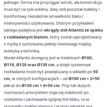
jednego: forma ma przyciągać wzrok, ale konstrukcja
musi być na tyle solidna, żeby stół pozostał stabilny i
komfortowy niezależnie od wielkości blatu i
intensywności użytkowania. Dobrym przykładem
takiego podejścia jest
okrągły stół Atlantis ze spieku
z rozkładanym blatem
, który został zaprojektowany
z myślą o zachowaniu pełnej równowagi między
estetyką a techniką.
Model Atlantis dostępny jest w średnicach
Ø100,
Ø110, Ø120 oraz Ø130 cm
, a dzięki systemowi
rozkładania może być powiększany o wkładki po
50
cm
, w różnych konfiguracjach – od
Ø100 cm + 2×50
cm
aż do
Ø130 cm + 4×50 cm
. Przy tak dużych
rozmiarach priorytetem staje się stabilność po
rozłożeniu i zachowanie spójnej linii blatu, co w
przypadku stołów glamour i w stylu włoskim ma