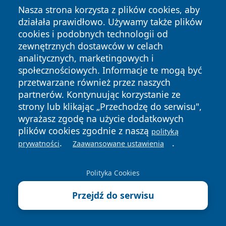
Nadchodzące wydarzenia
Nasza strona korzysta z plików cookies, aby
działała prawidłowo. Używamy także plików
7 sierpnia 2026, 00:00
cookies i podobnych technologii od
Słowiańska Biesiada w Parku Kuronia
zewnętrznych dostawców w celach
analitycznych, marketingowych i
7 sierpnia 2026, 16:30
społecznościowych. Informacje te mogą być
Wernisaż wystawy Pawła Całki
przetwarzane również przez naszych
„Obrazy świata w puzzlach”
partnerów. Kontynuując korzystanie ze
strony lub klikając „Przechodzę do serwisu",
7 sierpnia 2026, 17:00
wyrażasz zgodę na użycie dodatkowych
Reakcja Słowiańska IV w Sosnowcu.
plików cookies zgodnie z naszą
Festiwal wraca do Parku Kuronia
polityką
.
.
prywatności
Zaawansowane ustawienia
8 sierpnia 2026, 05:00
Hrubý Jeseník: Vysoká hole – górska
Polityka Cookies
wycieczka
Przejdź do serwisu
8 sierpnia 2026, 12:00
Dzikie warsztaty w Egzotarium –