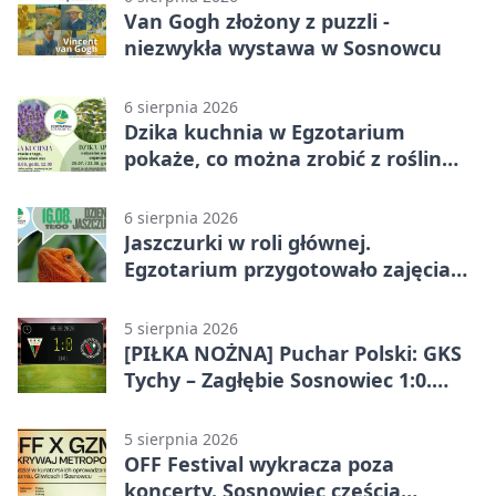
Van Gogh złożony z puzzli -
niezwykła wystawa w Sosnowcu
6 sierpnia 2026
Dzika kuchnia w Egzotarium
pokaże, co można zrobić z roślin
obok nas
6 sierpnia 2026
Jaszczurki w roli głównej.
Egzotarium przygotowało zajęcia
dla początkujących
5 sierpnia 2026
[PIŁKA NOŻNA] Puchar Polski: GKS
Tychy – Zagłębie Sosnowiec 1:0.
Gospodarze rozstrzygnęli mecz
przed przerwą
5 sierpnia 2026
OFF Festival wykracza poza
koncerty. Sosnowiec częścią