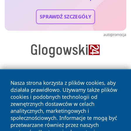
SPRAWDŹ SZCZEGÓŁY
autopromocja
Nasza strona korzysta z plików cookies, aby
działała prawidłowo. Używamy także plików
cookies i podobnych technologii od
zewnętrznych dostawców w celach
Copyright © 2026 otososnowiec.pl Wszystkie prawa
analitycznych, marketingowych i
zastrzeżone.
społecznościowych. Informacje te mogą być
przetwarzane również przez naszych