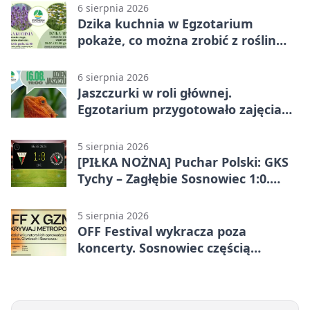
6 sierpnia 2026
Dzika kuchnia w Egzotarium
pokaże, co można zrobić z roślin
obok nas
6 sierpnia 2026
Jaszczurki w roli głównej.
Egzotarium przygotowało zajęcia
dla początkujących
5 sierpnia 2026
[PIŁKA NOŻNA] Puchar Polski: GKS
Tychy – Zagłębie Sosnowiec 1:0.
Gospodarze rozstrzygnęli mecz
przed przerwą
5 sierpnia 2026
OFF Festival wykracza poza
koncerty. Sosnowiec częścią
odkrywania Metropolii