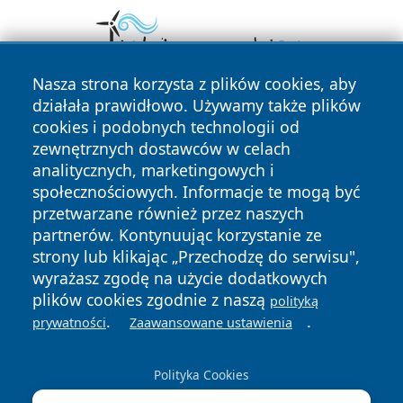
Nasza strona korzysta z plików cookies, aby
działała prawidłowo. Używamy także plików
cookies i podobnych technologii od
zewnętrznych dostawców w celach
analitycznych, marketingowych i
społecznościowych. Informacje te mogą być
przetwarzane również przez naszych
Copyright © 2026 otososnowiec.pl Wszystkie prawa
zastrzeżone.
partnerów. Kontynuując korzystanie ze
strony lub klikając „Przechodzę do serwisu",
wyrażasz zgodę na użycie dodatkowych
Polityka
Polityka
plików cookies zgodnie z naszą
polityką
News
Autorzy
Prywatności
Cookies
.
.
prywatności
Zaawansowane ustawienia
Polityka Cookies