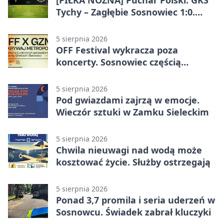
[PIŁKA NOŻNA] Puchar Polski: GKS
Tychy – Zagłębie Sosnowiec 1:0.
Gospodarze rozstrzygnęli mecz
przed przerwą
5 sierpnia 2026
OFF Festival wykracza poza
koncerty. Sosnowiec częścią
odkrywania Metropolii
5 sierpnia 2026
Pod gwiazdami zajrzą w emocje.
Wieczór sztuki w Zamku Sieleckim
5 sierpnia 2026
Chwila nieuwagi nad wodą może
kosztować życie. Służby ostrzegają
5 sierpnia 2026
Ponad 3,7 promila i seria uderzeń w
Sosnowcu. Świadek zabrał kluczyki