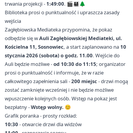
trwania projekcji -
1:49:00
. 🎬👨‍👩‍👧‍👦🌲
Biblioteka prosi o punktualność i upraszcza zasady
wejścia
Zagłębiowska Mediateka przypomina, że pokaz
odbędzie się w
Auli Zagłębiowskiej Mediateki, ul.
Kościelna 11, Sosnowiec
, a start zaplanowano na
10
stycznia 2026 (sobota) o godz. 11.00
. Wejście do
Auli będzie możliwe -
od 10:30 do 11:15
; organizator
prosi o punktualność i informuje, że w razie
całkowitego zapełnienia sali -
200 miejsc
- drzwi mogą
zostać zamknięte wcześniej i nie będzie możliwe
wpuszczenie kolejnych osób. Wstęp na pokaz jest
bezpłatny -
Wstęp wolny.
😊
Grafik poranka - prosty rozkład:
10:30
- otwarcie drzwi dla widzów
11:00
- rozpoczęcie seansu