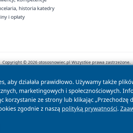
laria, historia katedry
ny i opłaty
Copyright © 2026 otososnowiec.pl Wszystkie prawa zastrzeżone.
es, aby działała prawidłowo. Używamy także plik
News
Autorzy
Polityka Prywatności
Polityka Cookie
cznych, marketingowych i społecznościowych. Inf
 korzystanie ze strony lub klikając „Przechodzę 
ookies zgodnie z naszą
polityką prywatności
.
Zaaw