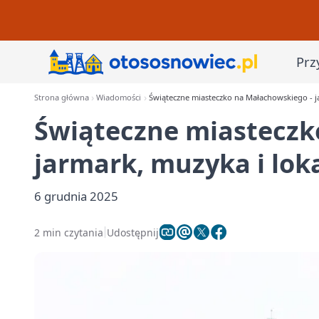
Prz
Strona główna
Wiadomości
Świąteczne miasteczko na Małachowskiego - j
Świąteczne miasteczk
jarmark, muzyka i lok
6 grudnia 2025
2 min czytania
Udostępnij