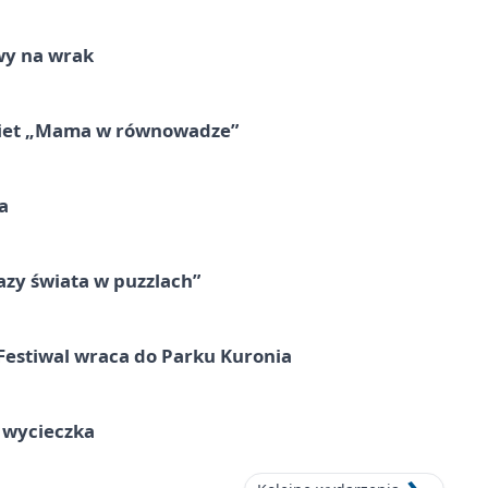
wy na wrak
obiet „Mama w równowadze”
a
zy świata w puzzlach”
Festiwal wraca do Parku Kuronia
a wycieczka