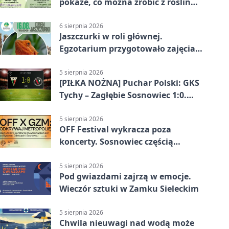
pokaże, co można zrobić z roślin
obok nas
6 sierpnia 2026
Jaszczurki w roli głównej.
Egzotarium przygotowało zajęcia
dla początkujących
5 sierpnia 2026
[PIŁKA NOŻNA] Puchar Polski: GKS
Tychy – Zagłębie Sosnowiec 1:0.
Gospodarze rozstrzygnęli mecz
przed przerwą
5 sierpnia 2026
OFF Festival wykracza poza
koncerty. Sosnowiec częścią
odkrywania Metropolii
5 sierpnia 2026
Pod gwiazdami zajrzą w emocje.
Wieczór sztuki w Zamku Sieleckim
5 sierpnia 2026
Chwila nieuwagi nad wodą może