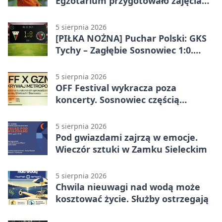
Egzotarium przygotowało zajęcia
dla początkujących
5 sierpnia 2026
[PIŁKA NOŻNA] Puchar Polski: GKS
Tychy – Zagłębie Sosnowiec 1:0.
Gospodarze rozstrzygnęli mecz
przed przerwą
5 sierpnia 2026
OFF Festival wykracza poza
koncerty. Sosnowiec częścią
odkrywania Metropolii
5 sierpnia 2026
Pod gwiazdami zajrzą w emocje.
Wieczór sztuki w Zamku Sieleckim
5 sierpnia 2026
Chwila nieuwagi nad wodą może
kosztować życie. Służby ostrzegają