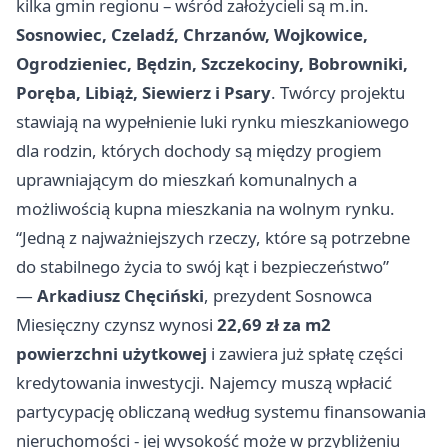
kilka gmin regionu – wśród założycieli są m.in.
Sosnowiec, Czeladź, Chrzanów, Wojkowice,
Ogrodzieniec, Będzin, Szczekociny, Bobrowniki,
Poręba, Libiąż, Siewierz i Psary
. Twórcy projektu
stawiają na wypełnienie luki rynku mieszkaniowego
dla rodzin, których dochody są między progiem
uprawniającym do mieszkań komunalnych a
możliwością kupna mieszkania na wolnym rynku.
“Jedną z najważniejszych rzeczy, które są potrzebne
do stabilnego życia to swój kąt i bezpieczeństwo”
—
Arkadiusz Chęciński
, prezydent Sosnowca
Miesięczny czynsz wynosi
22,69 zł za m2
powierzchni użytkowej
i zawiera już spłatę części
kredytowania inwestycji. Najemcy muszą wpłacić
partycypację obliczaną według systemu finansowania
nieruchomości - jej wysokość może w przybliżeniu