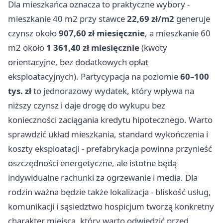
Dla mieszkańca oznacza to praktyczne wybory -
mieszkanie 40 m2 przy stawce
22,69 zł/m2
generuje
czynsz około
907,60 zł miesięcznie
, a mieszkanie 60
m2 około
1 361,40 zł miesięcznie
(kwoty
orientacyjne, bez dodatkowych opłat
eksploatacyjnych). Partycypacja na poziomie
60–100
tys. zł
to jednorazowy wydatek, który wpływa na
niższy czynsz i daje drogę do wykupu bez
konieczności zaciągania kredytu hipotecznego. Warto
sprawdzić układ mieszkania, standard wykończenia i
koszty eksploatacji - prefabrykacja powinna przynieść
oszczędności energetyczne, ale istotne będą
indywidualne rachunki za ogrzewanie i media. Dla
rodzin ważna będzie także lokalizacja - bliskość usług,
komunikacji i sąsiedztwo hospicjum tworzą konkretny
charakter miejsca, który warto odwiedzić przed