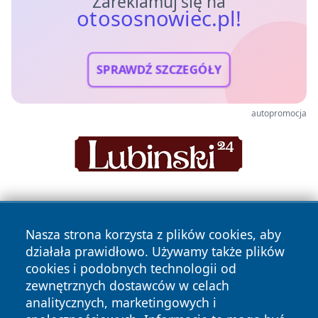
Zareklamuj się na
otososnowiec.pl!
SPRAWDŹ SZCZEGÓŁY
autopromocja
Nasza strona korzysta z plików cookies, aby
działała prawidłowo. Używamy także plików
cookies i podobnych technologii od
zewnętrznych dostawców w celach
Copyright © 2026 otososnowiec.pl Wszystkie prawa
analitycznych, marketingowych i
zastrzeżone.