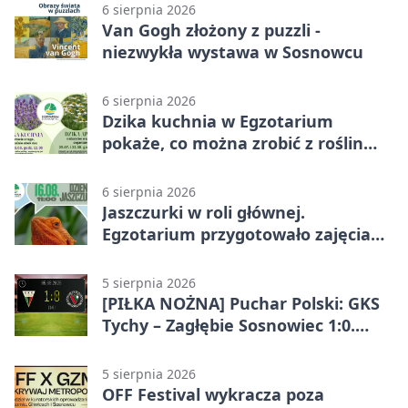
6 sierpnia 2026
Van Gogh złożony z puzzli -
niezwykła wystawa w Sosnowcu
6 sierpnia 2026
Dzika kuchnia w Egzotarium
pokaże, co można zrobić z roślin
obok nas
6 sierpnia 2026
Jaszczurki w roli głównej.
Egzotarium przygotowało zajęcia
dla początkujących
5 sierpnia 2026
[PIŁKA NOŻNA] Puchar Polski: GKS
Tychy – Zagłębie Sosnowiec 1:0.
Gospodarze rozstrzygnęli mecz
przed przerwą
5 sierpnia 2026
OFF Festival wykracza poza