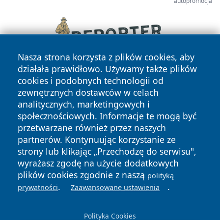
autopromocja
Nasza strona korzysta z plików cookies, aby
działała prawidłowo. Używamy także plików
cookies i podobnych technologii od
zewnętrznych dostawców w celach
analitycznych, marketingowych i
społecznościowych. Informacje te mogą być
przetwarzane również przez naszych
Copyright © 2026 otososnowiec.pl Wszystkie prawa
partnerów. Kontynuując korzystanie ze
zastrzeżone.
strony lub klikając „Przechodzę do serwisu",
wyrażasz zgodę na użycie dodatkowych
plików cookies zgodnie z naszą
polityką
Polityka
Polityka
.
.
News
Autorzy
prywatności
Zaawansowane ustawienia
Prywatności
Cookies
Polityka Cookies