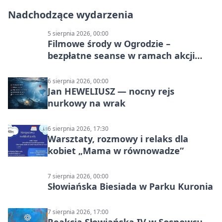
Nadchodzące wydarzenia
5 sierpnia 2026, 00:00
Filmowe środy w Ogrodzie –
bezpłatne seanse w ramach akcji
„Lato na luzie – wakacyjne pikniki
kulturalne – edycja II”
6 sierpnia 2026, 00:00
Jan HEWELIUSZ — nocny rejs
nurkowy na wrak
6 sierpnia 2026, 17:30
Warsztaty, rozmowy i relaks dla
kobiet „Mama w równowadze”
7 sierpnia 2026, 00:00
Słowiańska Biesiada w Parku Kuronia
7 sierpnia 2026, 17:00