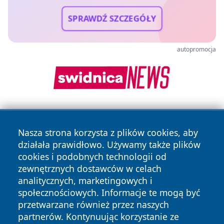
SPRAWDŹ SZCZEGÓŁY
autopromocja
Nasza strona korzysta z plików cookies, aby
działała prawidłowo. Używamy także plików
cookies i podobnych technologii od
zewnętrznych dostawców w celach
Copyright © 2026 otososnowiec.pl Wszystkie prawa
analitycznych, marketingowych i
zastrzeżone.
społecznościowych. Informacje te mogą być
przetwarzane również przez naszych
partnerów. Kontynuując korzystanie ze
Polityka
Polityka
News
Autorzy