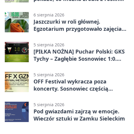
obok nas
6 sierpnia 2026
Jaszczurki w roli głównej.
Egzotarium przygotowało zajęcia
dla początkujących
5 sierpnia 2026
[PIŁKA NOŻNA] Puchar Polski: GKS
Tychy – Zagłębie Sosnowiec 1:0.
Gospodarze rozstrzygnęli mecz
przed przerwą
5 sierpnia 2026
OFF Festival wykracza poza
koncerty. Sosnowiec częścią
odkrywania Metropolii
5 sierpnia 2026
Pod gwiazdami zajrzą w emocje.
Wieczór sztuki w Zamku Sieleckim