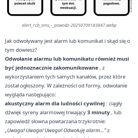
alert_rcb_sms_-_powodz-20250709183847.webp
Jak odwoływany jest alarm lub komunikat i skąd się o
tym dowiesz?
Odwołanie alarmu lub komunikatu również musi
być jednoznacznie zakomunikowane
, z
wykorzystaniem tych samych kanałów, przez które
został ogłoszony. W zależności od formy, odwołanie
wygląda następująco:
akustyczny alarm dla ludności cywilnej
: ciągły
dźwięk syreny alarmowej trwający
3 minuty
, lub
zapowiedź słowna powtarzana trzykrotnie:
„Uwaga! Uwaga! Uwaga! Odwołuję alarm…”
z