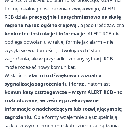
W przeciwieństwie do alarmu syrenowego, który ma
formę lokalnego ostrzeżenia dźwiękowego, ALERT
RCB działa
precyzyjnie i natychmiastowo na skalę
regionalną lub ogólnokrajową
, a jego treść zawiera
konkretne instrukcje i informacje
. ALERT RCB nie
podlega odwołaniu w takiej formie jak alarm – nie
wysyła się wiadomości „odwołujących” stan
zagrożenia, ale w przypadku zmiany sytuacji RCB
może rozesłać nowy komunikat.
W skrócie:
alarm to dźwiękowa i wizualna
sygnalizacja zagrożenia tu i teraz
, natomiast
komunikaty ostrzegawcze – w tym ALERT RCB – to
rozbudowane, wcześniej przekazywane
informacje o nadchodzącym lub rozwijającym się
zagrożeniu
. Obie formy wzajemnie się uzupełniają i
są kluczowym elementem skutecznego zarządzania