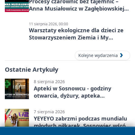
Procesy czarownic bez tajemnic –
Anna Musiałowicz w Zagłębiowskiej
Mediatece
11 sierpnia 2026, 00:00
Warsztaty ekologiczne dla dzieci ze
Stowarzyszeniem Ziemia i My
Centrum Edukacji Ekologicznej
Kolejne wydarzenia
Ostatnie Artykuły
8 sierpnia 2026
Apteki w Sosnowcu - godziny
otwarcia, dyżury, apteka
całodobowa
7 sierpnia 2026
YEYEYO zabrzmi podczas mundialu
młodych piłkarek. Sosnowiec wśród
gospodarzy