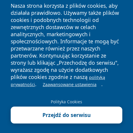
Nasza strona korzysta z plików cookies, aby
7 sierpnia 2026
działała prawidłowo. Używamy także plików
Punkt nieodpłatnej pomocy
cookies i podobnych technologii od
prawnej zmienia godziny pracy
zewnętrznych dostawców w celach
analitycznych, marketingowych i
7 sierpnia 2026
społecznościowych. Informacje te mogą być
Bezpłatne badania prostaty w
przetwarzane również przez naszych
Sosnowcu. Bez zapisów i opłat
partnerów. Kontynuując korzystanie ze
strony lub klikając „Przechodzę do serwisu",
7 sierpnia 2026
wyrażasz zgodę na użycie dodatkowych
Nie tylko paczki, ale uważność. Na
plików cookies zgodnie z naszą
polityką
Śląsku potrzeba ponad 650
.
.
prywatności
Zaawansowane ustawienia
wolontariuszy
7 sierpnia 2026
Polityka Cookies
Blisko 90 zarzutów w Sosnowcu.
Byłej pracownicy salonu grozi 8 lat
Przejdź do serwisu
więzienia
6 sierpnia 2026
Przed wyjazdem sprawdź cztery