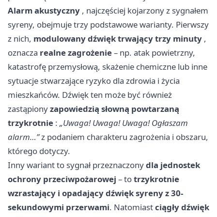
Alarm akustyczny
, najczęściej kojarzony z sygnałem
syreny, obejmuje trzy podstawowe warianty. Pierwszy
z nich,
modulowany dźwięk trwający trzy minuty
,
oznacza
realne zagrożenie
– np. atak powietrzny,
katastrofę przemysłową, skażenie chemiczne lub inne
sytuacje stwarzające ryzyko dla zdrowia i życia
mieszkańców. Dźwięk ten może być również
zastąpiony
zapowiedzią słowną powtarzaną
trzykrotnie
:
„Uwaga! Uwaga! Uwaga! Ogłaszam
alarm…”
z podaniem charakteru zagrożenia i obszaru,
którego dotyczy.
Inny wariant to sygnał przeznaczony
dla jednostek
ochrony przeciwpożarowej
– to
trzykrotnie
wzrastający i opadający dźwięk syreny z 30-
sekundowymi przerwami
. Natomiast
ciągły dźwięk