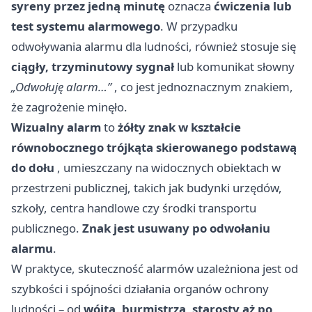
syreny przez jedną minutę
oznacza
ćwiczenia lub
test systemu alarmowego
. W przypadku
odwoływania alarmu dla ludności, również stosuje się
ciągły, trzyminutowy sygnał
lub komunikat słowny
„Odwołuję alarm…”
, co jest jednoznacznym znakiem,
że zagrożenie minęło.
Wizualny alarm
to
żółty znak w kształcie
równobocznego trójkąta skierowanego podstawą
do dołu
, umieszczany na widocznych obiektach w
przestrzeni publicznej, takich jak budynki urzędów,
szkoły, centra handlowe czy środki transportu
publicznego.
Znak jest usuwany po odwołaniu
alarmu
.
W praktyce, skuteczność alarmów uzależniona jest od
szybkości i spójności działania organów ochrony
ludności – od
wójta, burmistrza, starosty aż po