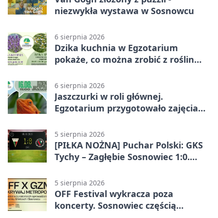
niezwykła wystawa w Sosnowcu
6 sierpnia 2026
Dzika kuchnia w Egzotarium
pokaże, co można zrobić z roślin
obok nas
6 sierpnia 2026
Jaszczurki w roli głównej.
Egzotarium przygotowało zajęcia
dla początkujących
5 sierpnia 2026
[PIŁKA NOŻNA] Puchar Polski: GKS
Tychy – Zagłębie Sosnowiec 1:0.
Gospodarze rozstrzygnęli mecz
przed przerwą
5 sierpnia 2026
OFF Festival wykracza poza
koncerty. Sosnowiec częścią
odkrywania Metropolii