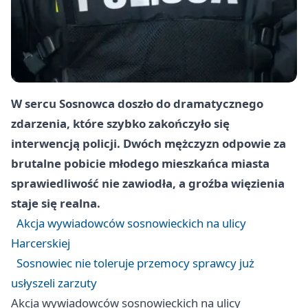
W sercu Sosnowca doszło do dramatycznego
zdarzenia, które szybko zakończyło się
interwencją policji. Dwóch mężczyzn odpowie za
brutalne pobicie młodego mieszkańca miasta
sprawiedliwość nie zawiodła, a groźba więzienia
staje się realna.
Akcja wywiadowców sosnowieckich na ulicy
Harcerskiej
Sosnowiec nie toleruje przemocy sprawcy już
usłyszeli zarzuty
Akcja wywiadowców sosnowieckich na ulicy