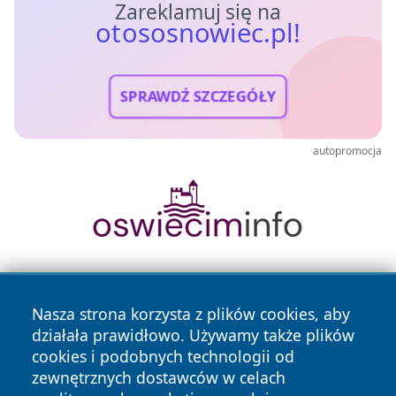
Zareklamuj się na
otososnowiec.pl!
SPRAWDŹ SZCZEGÓŁY
autopromocja
Nasza strona korzysta z plików cookies, aby
działała prawidłowo. Używamy także plików
cookies i podobnych technologii od
zewnętrznych dostawców w celach
Copyright © 2026 otososnowiec.pl Wszystkie prawa