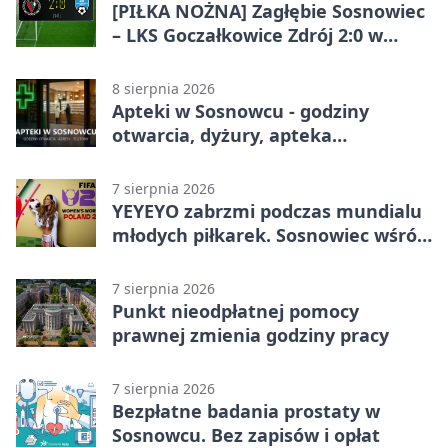
[PIŁKA NOŻNA] Zagłębie Sosnowiec
– LKS Goczałkowice Zdrój 2:0 w
Betclic 3. Lidze Grupa 3 (Grupa III) –
gospodarze z ważnym
8 sierpnia 2026
zwycięstwem
Apteki w Sosnowcu - godziny
otwarcia, dyżury, apteka
całodobowa
7 sierpnia 2026
YEYEYO zabrzmi podczas mundialu
młodych piłkarek. Sosnowiec wśród
gospodarzy
7 sierpnia 2026
Punkt nieodpłatnej pomocy
prawnej zmienia godziny pracy
7 sierpnia 2026
Bezpłatne badania prostaty w
Sosnowcu. Bez zapisów i opłat