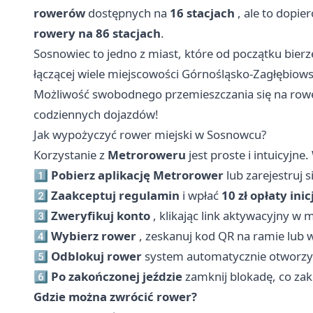
rowerów
dostępnych na
16 stacjach
, ale to dopie
rowery na 86 stacjach
.
Sosnowiec to jedno z miast, które od początku bierze
łączącej wiele miejscowości Górnośląsko-Zagłębiows
Możliwość swobodnego przemieszczania się na row
codziennych dojazdów!
Jak wypożyczyć rower miejski w Sosnowcu?
Korzystanie z
Metroroweru
jest proste i intuicyjne
1️⃣
Pobierz aplikację Metrorower
lub zarejestruj s
2️⃣
Zaakceptuj regulamin
i wpłać
10 zł opłaty inic
3️⃣
Zweryfikuj konto
, klikając link aktywacyjny w m
4️⃣
Wybierz rower
, zeskanuj kod QR na ramie lub w
5️⃣
Odblokuj rower
system automatycznie otworzy 
6️⃣
Po zakończonej jeździe
zamknij blokadę, co za
Gdzie można zwrócić rower?