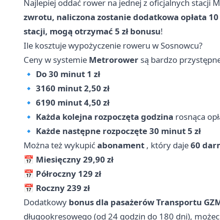
Najlepiej oddać rower na jednej z oficjalnych stacji
zwrotu, naliczona zostanie dodatkowa opłata 10 
stacji, mogą otrzymać 5 zł bonusu
!
Ile kosztuje wypożyczenie roweru w Sosnowcu?
Ceny w systemie
Metrorower
są bardzo przystępne
🔹
Do 30 minut
1 zł
🔹
3160 minut
2,50 zł
🔹
6190 minut
4,50 zł
🔹
Każda kolejna rozpoczęta godzina
rosnąca opłat
🔹
Każde następne rozpoczęte 30 minut
5 zł
Można też wykupić
abonament
, który daje
60 dar
📅
Miesięczny
29,90 zł
📅
Półroczny
129 zł
📅
Roczny
239 zł
Dodatkowy
bonus dla pasażerów Transportu GZ
długookresowego (od 24 godzin do 180 dni), możec