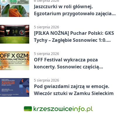
6 sierpnia 2026
Jaszczurki w roli głównej.
Egzotarium przygotowało zajęcia
dla początkujących
5 sierpnia 2026
[PIŁKA NOŻNA] Puchar Polski: GKS
Tychy – Zagłębie Sosnowiec 1:0.
Gospodarze rozstrzygnęli mecz
przed przerwą
5 sierpnia 2026
OFF Festival wykracza poza
koncerty. Sosnowiec częścią
odkrywania Metropolii
5 sierpnia 2026
Pod gwiazdami zajrzą w emocje.
Wieczór sztuki w Zamku Sieleckim