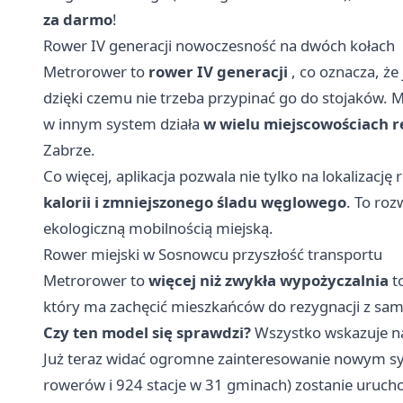
za darmo
!
Rower IV generacji nowoczesność na dwóch kołach
Metrorower to
rower IV generacji
, co oznacza, ż
dzięki czemu nie trzeba przypinać go do stojaków.
w innym system działa
w wielu miejscowościach 
Zabrze.
Co więcej, aplikacja pozwala nie tylko na lokalizacj
kalorii i zmniejszonego śladu węglowego
. To roz
ekologiczną mobilnością miejską.
Rower miejski w Sosnowcu przyszłość transportu
Metrorower to
więcej niż zwykła wypożyczalnia
t
który ma zachęcić mieszkańców do rezygnacji z sam
Czy ten model się sprawdzi?
Wszystko wskazuje na 
Już teraz widać ogromne zainteresowanie nowym s
rowerów i 924 stacje w 31 gminach) zostanie uruch