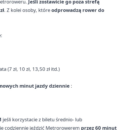
 Metroroweru.
Jeśli zostawicie go poza strefą
zł
. Z kolei osoby, które
odprowadzą rower do
:
a (7 zł, 10 zł, 13,50 zł itd.)
mowych minut jazdy dziennie
:
M
jeśli korzystacie z biletu średnio- lub
ie codziennie jeździć Metrorowerem
przez 60 minut