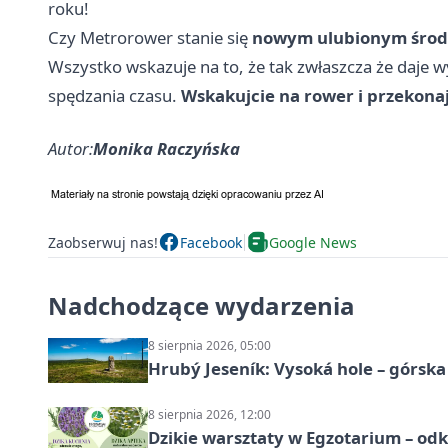
roku!
Czy Metrorower stanie się
nowym ulubionym środk
Wszystko wskazuje na to, że tak zwłaszcza że daje
spędzania czasu.
Wskakujcie na rower i przekonaj
Autor:
Monika Raczyńska
Zaobserwuj nas!
Facebook
Google News
Nadchodzące wydarzenia
8 sierpnia 2026, 05:00
Hrubý Jeseník: Vysoká hole – górsk
8 sierpnia 2026, 12:00
Dzikie warsztaty w Egzotarium – odk